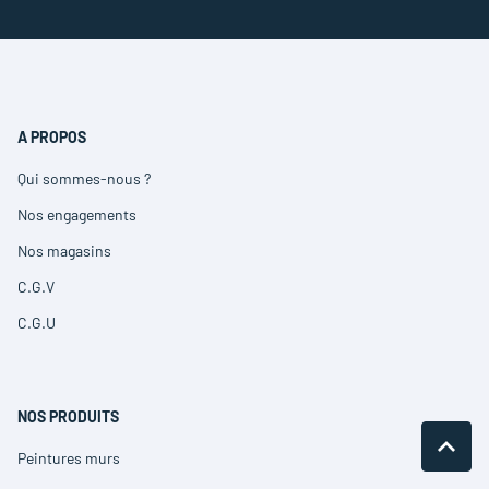
A PROPOS
Qui sommes-nous ?
(ouvre
dans
Nos engagements
(ouvre
une
dans
nouvelle
Nos magasins
(ouvre
une
fenêtre)
dans
nouvelle
C.G.V
(ouvre
une
fenêtre)
dans
nouvelle
C.G.U
(ouvre
une
fenêtre)
dans
nouvelle
une
fenêtre)
nouvelle
fenêtre)
NOS PRODUITS
REMO
(NAVI
Peintures murs
(ouvre
EN
dans