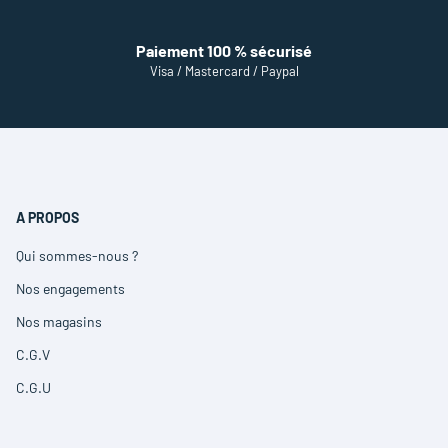
Paiement 100 % sécurisé
Visa / Mastercard / Paypal
A PROPOS
Qui sommes-nous ?
(ouvre
dans
Nos engagements
(ouvre
une
dans
nouvelle
Nos magasins
(ouvre
une
fenêtre)
dans
nouvelle
C.G.V
(ouvre
une
fenêtre)
dans
nouvelle
C.G.U
(ouvre
une
fenêtre)
dans
nouvelle
une
fenêtre)