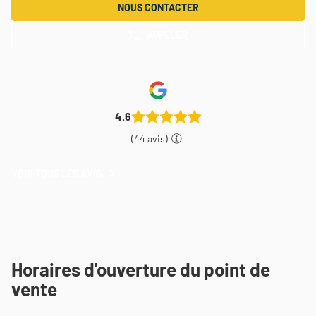
NOUS CONTACTER
APPELER
AFFICHER
LE
NUMÉRO
DE
TÉLÉPHONE
DU
POINT
4.6
DE
VENTE
(44 avis)
THEODORE
MAISON
DE
VOIR TOUS LES AVIS
VOIR
PEINTURE
TOUS
BETHUNE
LES
AVIS
Horaires d'ouverture du point de
vente