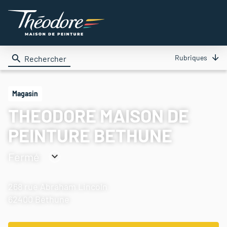
Rubriques
Rechercher
Magasin
THEODORE MAISON DE
PEINTURE BETHUNE
Fermé
Consulter
les
268 rue Abraham Lincoln
horaires
62400 Béthune