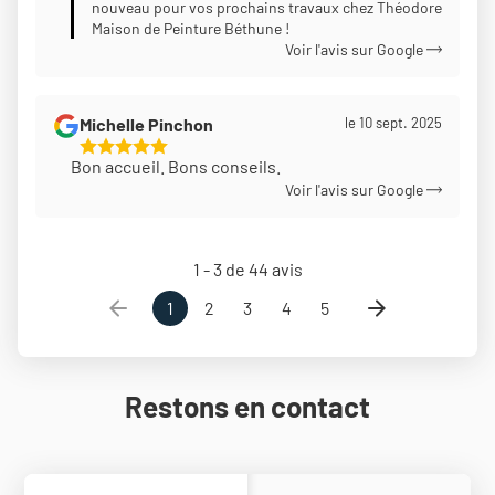
nouveau pour vos prochains travaux chez Théodore
Maison de Peinture Béthune !
Voir l'avis sur Google
Michelle Pinchon
le 10 sept. 2025
5
Bon accueil. Bons conseils.
Étoiles
Voir l'avis sur Google
Sur
5
1 - 3 de 44 avis
1
2
3
4
5
Restons en contact