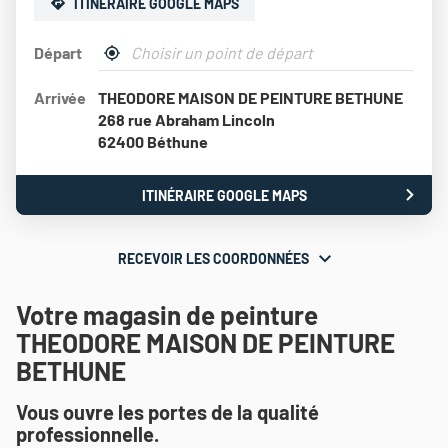
ITINÉRAIRE GOOGLE MAPS
Départ
,
À
trouver
proximité
Arrivée
THEODORE MAISON DE PEINTURE BETHUNE
un
point
268 rue Abraham Lincoln
de
62400 Béthune
vente
Théodore
Maison
ITINÉRAIRE GOOGLE MAPS
JUSQU'AU
de
POINT
Peinture
DE
VENTE
RECEVOIR LES COORDONNÉES
RECEVOIR
THEODORE
MAISON
LES
DE
Votre magasin de peinture
COORDONNÉES
PEINTURE
THEODORE MAISON DE PEINTURE
BETHUNE
BETHUNE
Vous ouvre les portes de la qualité
professionnelle.