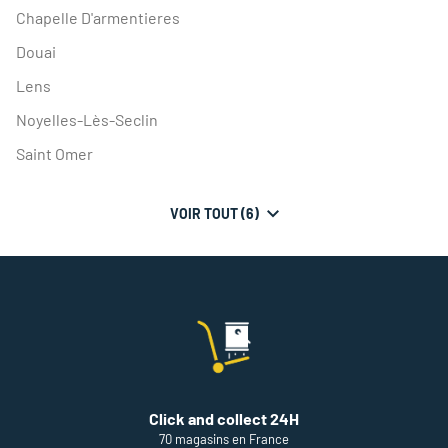
Chapelle D'armentieres
Douai
Lens
Noyelles-Lès-Seclin
Saint Omer
VOIR TOUT (6)
DE
POINTS
DE
VENTE
DE
THÉODORE
MAISON
DE
PEINTURE
Click and collect 24H
70 magasins en France