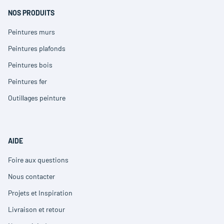
nouvelle
fenêtre)
NOS PRODUITS
Peintures murs
(ouvre
dans
Peintures plafonds
(ouvre
une
dans
nouvelle
Peintures bois
(ouvre
une
fenêtre)
dans
nouvelle
Peintures fer
(ouvre
une
fenêtre)
dans
nouvelle
Outillages peinture
(ouvre
une
fenêtre)
dans
nouvelle
une
fenêtre)
nouvelle
fenêtre)
AIDE
Foire aux questions
(ouvre
dans
Nous contacter
(ouvre
une
dans
nouvelle
Projets et Inspiration
(ouvre
une
fenêtre)
dans
nouvelle
Livraison et retour
(ouvre
une
fenêtre)
dans