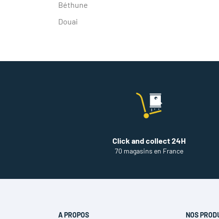
Béthune
DE
PEINTURE
Douai
NOYELLES-
LES-
SECLIN
Click and collect 24H
70 magasins en France
A PROPOS
NOS PROD