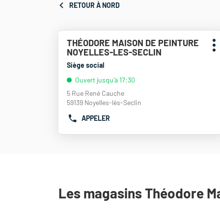
RETOUR À NORD
THÉODORE MAISON DE PEINTURE
Point
P
NOYELLES-LES-SECLIN
de
d
vente
Siège social
:
Ouvert jusqu'à 17:30
5 Rue René Cauche
59139 Noyelles-lès-Seclin
APPELER
AFFICHER
LE
NUMÉRO
DE
TÉLÉPHONE
DU
POINT
DE
Les magasins Théodore Mai
VENTE
THÉODORE
MAISON