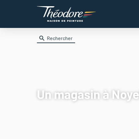
Rechercher
Un magasin
à Noye