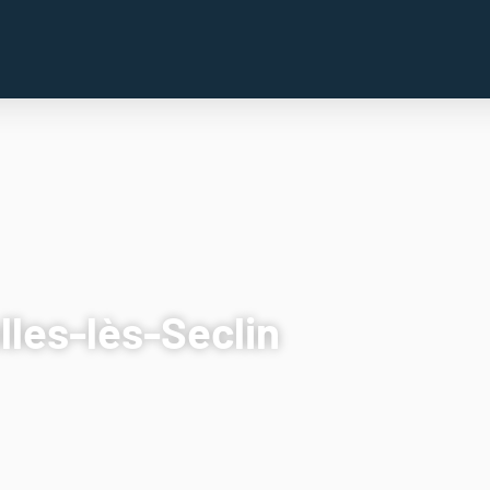
lles-lès-Seclin