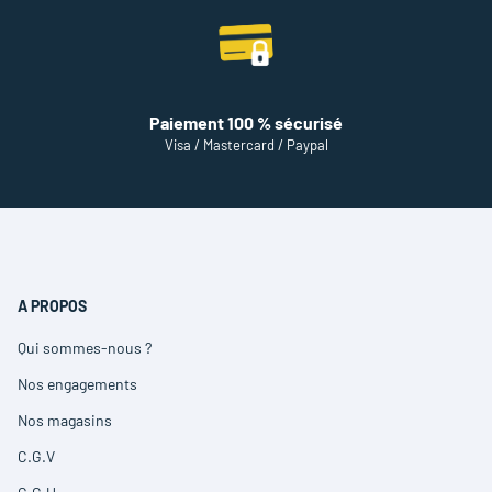
Paiement 100 % sécurisé
Visa / Mastercard / Paypal
A PROPOS
Qui sommes-nous ?
(ouvre
dans
Nos engagements
(ouvre
une
dans
nouvelle
Nos magasins
(ouvre
une
fenêtre)
dans
nouvelle
C.G.V
(ouvre
une
fenêtre)
dans
nouvelle