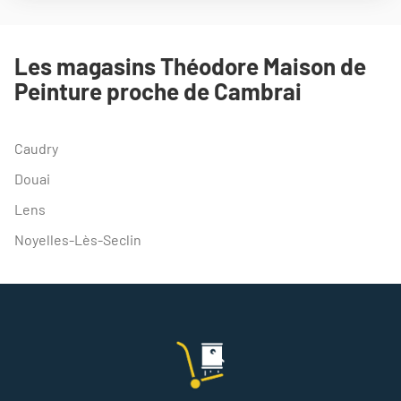
NUMÉRO
DE
TÉLÉPHONE
DU
Les magasins Théodore Maison de
POINT
Peinture proche de Cambrai
DE
VENTE
THEODORE
MAISON
Caudry
DE
PEINTURE
Douai
CAMBRAI
Lens
Noyelles-Lès-Seclin