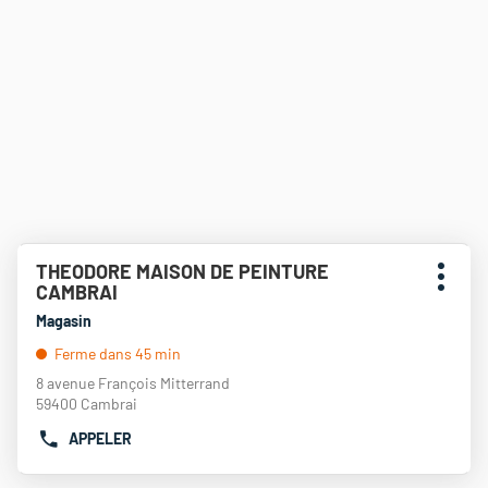
Appuyer
THEODORE MAISON DE PEINTURE
Point
sur
Plus
CAMBRAI
de
la
d'opti
touche
vente
Magasin
ENTRÉE
:
Ferme dans 45 min
pour
obtenir
8 avenue François Mitterrand
de
59400 Cambrai
plus
APPELER
amples
AFFICHER
informations
LE