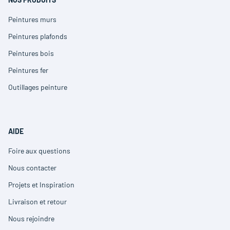
Peintures murs
(ouvre
dans
Peintures plafonds
(ouvre
une
dans
nouvelle
Peintures bois
(ouvre
une
fenêtre)
dans
nouvelle
Peintures fer
(ouvre
une
fenêtre)
dans
nouvelle
Outillages peinture
(ouvre
une
fenêtre)
dans
nouvelle
une
fenêtre)
nouvelle
fenêtre)
AIDE
Foire aux questions
(ouvre
dans
Nous contacter
(ouvre
une
dans
nouvelle
Projets et Inspiration
(ouvre
une
fenêtre)
dans
nouvelle
Livraison et retour
(ouvre
une
fenêtre)
dans
nouvelle
Nous rejoindre
(ouvre
une
fenêtre)