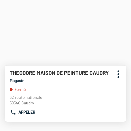
Appuyer
THEODORE MAISON DE PEINTURE CAUDRY
Point
sur
Plus
de
la
Magasin
d'opti
touche
vente
Fermé
ENTRÉE
:
pour
32 route nationale
obtenir
59540 Caudry
de
APPELER
plus
AFFICHER
amples
LE
informations
NUMÉRO