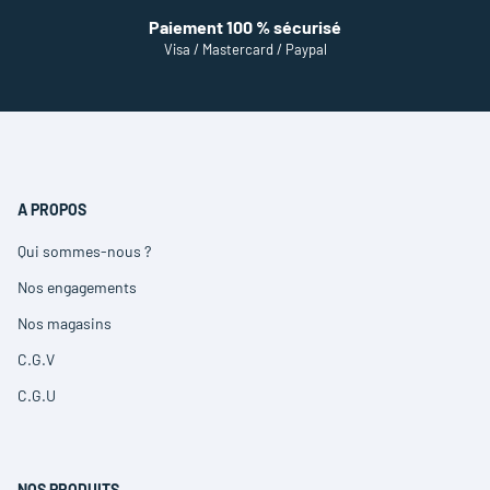
Paiement 100 % sécurisé
Visa / Mastercard / Paypal
A PROPOS
Qui sommes-nous ?
(ouvre
dans
Nos engagements
(ouvre
une
dans
nouvelle
Nos magasins
(ouvre
une
fenêtre)
dans
nouvelle
C.G.V
(ouvre
une
fenêtre)
dans
nouvelle
C.G.U
(ouvre
une
fenêtre)
dans
nouvelle
une
fenêtre)
nouvelle
fenêtre)
NOS PRODUITS