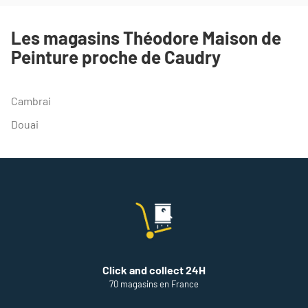
DE
TÉLÉPHONE
DU
Les magasins Théodore Maison de
POINT
Peinture proche de Caudry
DE
VENTE
THEODORE
MAISON
Cambrai
DE
PEINTURE
Douai
CAUDRY
Click and collect 24H
70 magasins en France