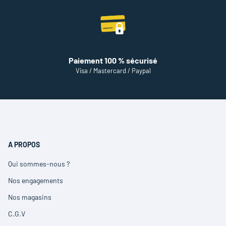
Paiement 100 % sécurisé
Visa / Mastercard / Paypal
A PROPOS
Qui sommes-nous ?
(ouvre
dans
Nos engagements
(ouvre
une
dans
nouvelle
Nos magasins
(ouvre
une
fenêtre)
dans
nouvelle
C.G.V
(ouvre
une
fenêtre)