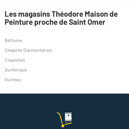
TÉLÉPHONE
DU
Les magasins Théodore Maison de
POINT
Peinture proche de Saint Omer
DE
VENTE
THEODORE
MAISON
Béthune
DE
PEINTURE
Chapelle D'armentieres
SAINT
OMER
Coquelles
Dunkerque
Outreau