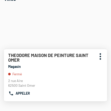
Appuyer
THEODORE MAISON DE PEINTURE SAINT
Point
sur
Plus
OMER
de
la
d'opti
touche
vente
Magasin
ENTRÉE
:
Fermé
pour
obtenir
2 rue Aire
de
62500 Saint Omer
plus
APPELER
amples
AFFICHER
informations
LE
NUMÉRO
DE