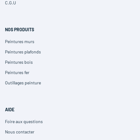
dans
nouvelle
C.G.U
(ouvre
une
fenêtre)
dans
nouvelle
une
fenêtre)
nouvelle
fenêtre)
NOS PRODUITS
Peintures murs
(ouvre
dans
Peintures plafonds
(ouvre
une
dans
nouvelle
Peintures bois
(ouvre
une
fenêtre)
dans
nouvelle
Peintures fer
(ouvre
une
fenêtre)
dans
nouvelle
Outillages peinture
(ouvre
une
fenêtre)
dans
nouvelle
une
fenêtre)
nouvelle
fenêtre)
AIDE
Foire aux questions
(ouvre
dans
Nous contacter
(ouvre
une