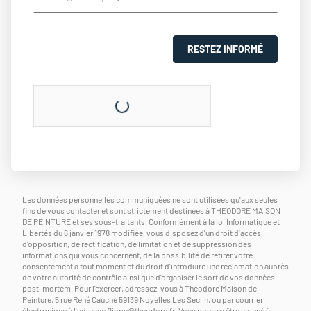
RESTEZ INFORMÉ
Les données personnelles communiquées ne sont utilisées qu'aux seules
fins de vous contacter et sont strictement destinées à THEODORE MAISON
DE PEINTURE et ses sous-traitants. Conformément à la loi Informatique et
Libertés du 6 janvier 1978 modifiée, vous disposez d'un droit d'accès,
d'opposition, de rectification, de limitation et de suppression des
informations qui vous concernent, de la possibilité de retirer votre
consentement à tout moment et du droit d'introduire une réclamation auprès
de votre autorité de contrôle ainsi que d'organiser le sort de vos données
post-mortem. Pour l'exercer, adressez-vous à Théodore Maison de
Peinture, 5 rue René Cauche 59139 Noyelles Les Seclin, ou par courrier
électronique à l'adresse
flippe@theodore.fr
. Vous pourrez être amené à