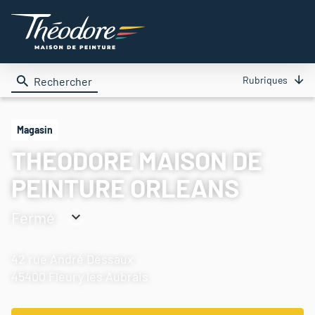
Rubriques
Rechercher
Magasin
THEODORE MAISON DE
PEINTURE ORLEANS
Fermé
Consulter
les
42 rue André Dessaux
horaires
45400 Fleury les Aubrais