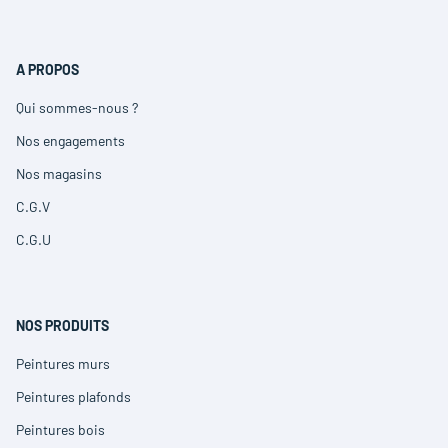
A PROPOS
Qui sommes-nous ?
(ouvre
dans
Nos engagements
(ouvre
une
dans
nouvelle
Nos magasins
(ouvre
une
fenêtre)
dans
nouvelle
C.G.V
(ouvre
une
fenêtre)
dans
nouvelle
C.G.U
(ouvre
une
fenêtre)
dans
nouvelle
une
fenêtre)
nouvelle
fenêtre)
NOS PRODUITS
Peintures murs
(ouvre
dans
Peintures plafonds
(ouvre
une
dans
nouvelle
Peintures bois
(ouvre
une
fenêtre)