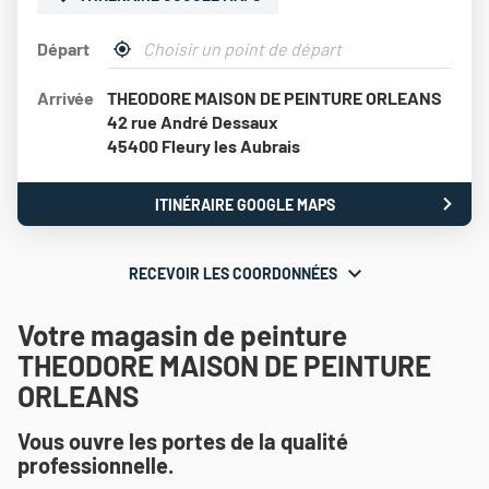
Départ
,
À
trouver
proximité
Arrivée
THEODORE MAISON DE PEINTURE ORLEANS
un
point
42 rue André Dessaux
de
45400 Fleury les Aubrais
vente
Théodore
Maison
ITINÉRAIRE GOOGLE MAPS
JUSQU'AU
de
POINT
Peinture
DE
VENTE
RECEVOIR LES COORDONNÉES
RECEVOIR
THEODORE
MAISON
LES
DE
Votre magasin de peinture
COORDONNÉES
PEINTURE
THEODORE MAISON DE PEINTURE
ORLEANS
ORLEANS
Vous ouvre les portes de la qualité
professionnelle.