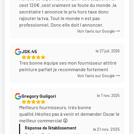
cest 120€ .cest vraiment se foute du monde .la
Sur
secrétaire t annonce le prix hors taxe donc
5
rajouter la tva. Tout le monde n est pas
professionnel. Donc elle doit l annoncer.
Voir l'avis sur Google
JSK.45
le 27 juil. 2026
5
Tres bonne équipe ses mon fournisseur attitré
Étoiles
peinture parfait je recommande fortement
Sur
Voir l'avis sur Google
5
Gregory Guilgori
le 7 nov. 2025
5
Meilleurs fournisseurs, très bonne
Étoiles
qualité.Hésitez pas à venir et demander Oscar le
Sur
meilleur commercial 😜
5
Réponse de l'établissement
le 21 nov. 2025