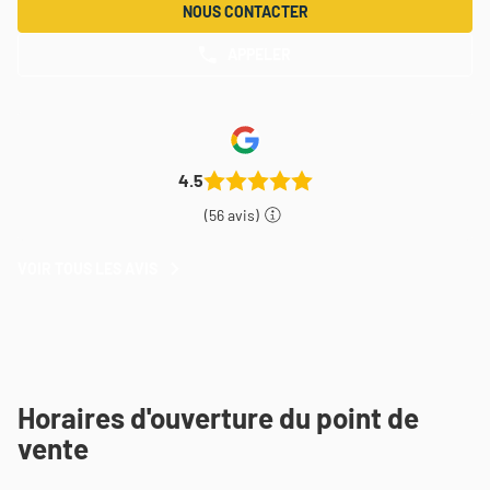
NOUS CONTACTER
APPELER
AFFICHER
LE
NUMÉRO
DE
TÉLÉPHONE
DU
POINT
4.5
DE
VENTE
(56 avis)
THEODORE
MAISON
DE
VOIR TOUS LES AVIS
VOIR
PEINTURE
TOUS
ORLEANS
LES
AVIS
Horaires d'ouverture du point de
vente