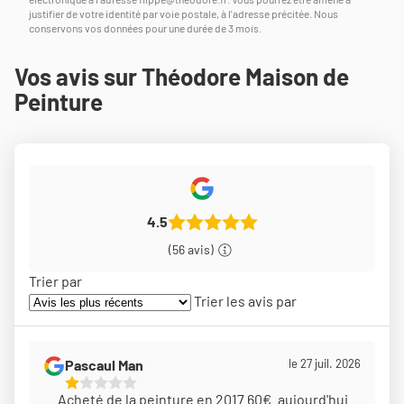
justifier de votre identité par voie postale, à l'adresse précitée. Nous
conservons vos données pour une durée de 3 mois.
Vos avis sur Théodore Maison de
Peinture
4.5
(56 avis)
Trier par
Trier les avis par
Pascaul Man
le 27 juil. 2026
1
Acheté de la peinture en 2017 60€ .aujourd'hui
Étoiles