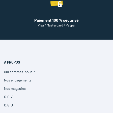
Paiement 100 % sécurisé
Visa / Mastercard / Paypal
A PROPOS
Qui sommes-nous ?
(ouvre
dans
Nos engagements
(ouvre
une
dans
nouvelle
Nos magasins
(ouvre
une
fenêtre)
dans
nouvelle
C.G.V
(ouvre
une
fenêtre)
dans
nouvelle
C.G.U
(ouvre
une
fenêtre)
dans