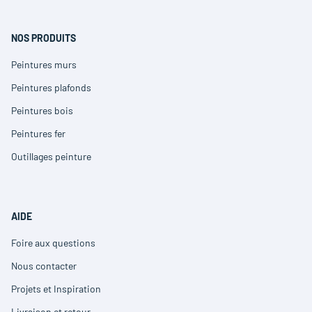
nouvelle
une
fenêtre)
nouvelle
fenêtre)
NOS PRODUITS
Peintures murs
(ouvre
dans
Peintures plafonds
(ouvre
une
dans
nouvelle
Peintures bois
(ouvre
une
fenêtre)
dans
nouvelle
Peintures fer
(ouvre
une
fenêtre)
dans
nouvelle
Outillages peinture
(ouvre
une
fenêtre)
dans
nouvelle
une
fenêtre)
nouvelle
fenêtre)
AIDE
Foire aux questions
(ouvre
dans
Nous contacter
(ouvre
une
dans
nouvelle
Projets et Inspiration
(ouvre
une
fenêtre)
dans
nouvelle
Livraison et retour