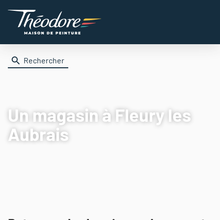
Rechercher
Un magasin
à Fleury les
Aubrais