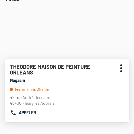
Appuyer
THEODORE MAISON DE PEINTURE
Point
sur
Plus
ORLEANS
de
la
d'opti
touche
vente
Magasin
ENTRÉE
:
Ferme dans 38 min
pour
obtenir
42 rue André Dessaux
de
45400 Fleury les Aubrais
plus
APPELER
amples
AFFICHER
informations
LE
NUMÉRO
DE