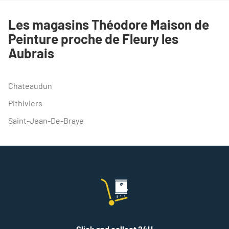
TÉLÉPHONE
DU
Les magasins Théodore Maison de
POINT
Peinture proche de Fleury les
DE
VENTE
Aubrais
THEODORE
MAISON
DE
PEINTURE
Chateaudun
ORLEANS
Pithiviers
Saint-Jean-De-Braye
Click and collect 24H