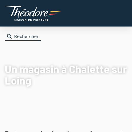
Rechercher
Un magasin
à Chalette sur
Loing