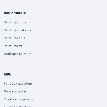
nouvelle
une
fenêtre)
nouvelle
fenêtre)
NOS PRODUITS
Peintures murs
(ouvre
dans
Peintures plafonds
(ouvre
une
dans
nouvelle
Peintures bois
(ouvre
une
fenêtre)
dans
nouvelle
Peintures fer
(ouvre
une
fenêtre)
dans
nouvelle
Outillages peinture
(ouvre
une
fenêtre)
dans
nouvelle
une
fenêtre)
nouvelle
fenêtre)
AIDE
Foire aux questions
(ouvre
dans
Nous contacter
(ouvre
une
dans
nouvelle
Projets et Inspiration
(ouvre
une
fenêtre)
dans
nouvelle
Livraison et retour