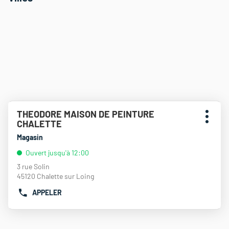
Appuyer
THEODORE MAISON DE PEINTURE
Point
sur
Plus
CHALETTE
de
la
d'opti
touche
vente
Magasin
ENTRÉE
:
Ouvert jusqu'à 12:00
pour
obtenir
3 rue Solin
de
45120 Chalette sur Loing
plus
APPELER
amples
AFFICHER
informations
LE
NUMÉRO
DE