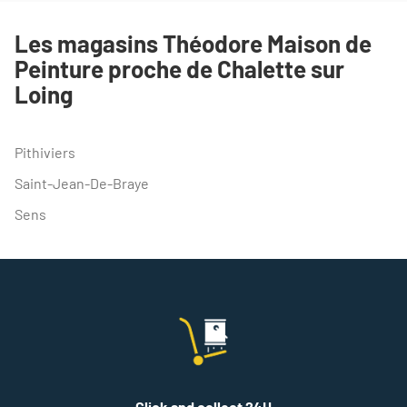
TÉLÉPHONE
DU
Les magasins Théodore Maison de
POINT
Peinture proche de Chalette sur
DE
VENTE
Loing
THEODORE
MAISON
DE
PEINTURE
Pithiviers
CHALETTE
Saint-Jean-De-Braye
Sens
Click and collect 24H