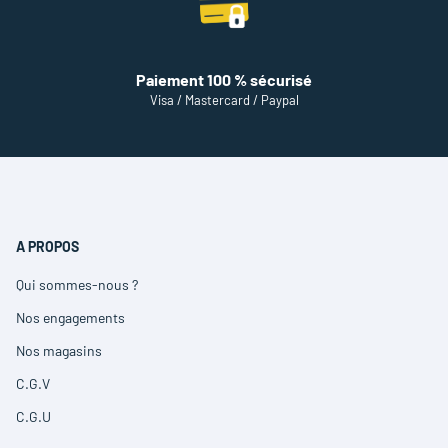
Paiement 100 % sécurisé
Visa / Mastercard / Paypal
A PROPOS
Qui sommes-nous ?
(ouvre
dans
Nos engagements
(ouvre
une
dans
nouvelle
Nos magasins
(ouvre
une
fenêtre)
dans
nouvelle
C.G.V
(ouvre
une
fenêtre)
dans
nouvelle
C.G.U
(ouvre
une
fenêtre)
dans