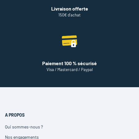
Livraison offerte
150€ d'achat
Paiement 100 % sécurisé
Visa / Mastercard / Paypal
A PROPOS
Qui sommes-nous ?
(ouvre
dans
Nos engagements