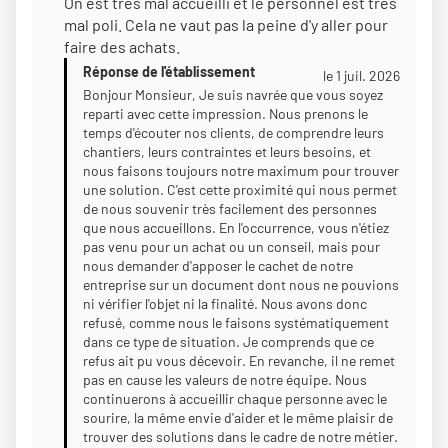
On est très mal accueilli et le personnel est très
Étoiles
mal poli. Cela ne vaut pas la peine d'y aller pour
Sur
faire des achats.
5
Réponse de l'établissement
le 1 juil. 2026
Bonjour Monsieur, Je suis navrée que vous soyez
reparti avec cette impression. Nous prenons le
temps d'écouter nos clients, de comprendre leurs
chantiers, leurs contraintes et leurs besoins, et
nous faisons toujours notre maximum pour trouver
une solution. C'est cette proximité qui nous permet
de nous souvenir très facilement des personnes
que nous accueillons. En l'occurrence, vous n'étiez
pas venu pour un achat ou un conseil, mais pour
nous demander d'apposer le cachet de notre
entreprise sur un document dont nous ne pouvions
ni vérifier l'objet ni la finalité. Nous avons donc
refusé, comme nous le faisons systématiquement
dans ce type de situation. Je comprends que ce
refus ait pu vous décevoir. En revanche, il ne remet
pas en cause les valeurs de notre équipe. Nous
continuerons à accueillir chaque personne avec le
sourire, la même envie d'aider et le même plaisir de
trouver des solutions dans le cadre de notre métier.