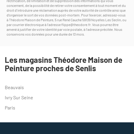
rectification, de limitation et de suppression des informations qui vous
concernent, de la possibilité de retirer votre consentement à tout moment et du
droit d'introduire une réclamation auprès de votre autorité de contrôle ainsi que
d'organiser le sort de vos données post-mortem. Pour l'exercer, adressez-vous
à Théodore Maison de Peinture, 5 rue René Cauche 59139 Noyelles Les Seclin, ou
par courrier électronique à l'adresse
flippe@theodore.fr
. Vous pourrez être
amené à justifier de votre identité par voie postale, à l'adresse précitée. Nous
conservons vos données pour une durée de 13 mois.
Les magasins Théodore Maison de
Peinture proches de Senlis
Beauvais
Ivry Sur Seine
Paris