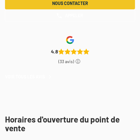
NOUS CONTACTER
APPELER
AFFICHER
LE
NUMÉRO
DE
TÉLÉPHONE
DU
POINT
4.8
DE
VENTE
(33 avis)
THEODORE
MAISON
DE
VOIR TOUS LES AVIS
VOIR
PEINTURE
TOUS
SENLIS
LES
AVIS
Horaires d'ouverture du point de
vente