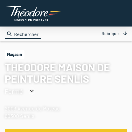
Rubriques
Rechercher
Magasin
THEODORE MAISON DE
PEINTURE SENLIS
Fermé
Consulter
les
2003 Avenue du Poteau
horaires
60300 Senlis