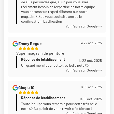
Je suis persuadée que, si un jour vous avez
réellement besoin de l'expertise de notre équipe,
vous porterez un regard différent sur notre
magasin. 🙂 Je vous souhaite une belle
continuation. La direction
Voir l'avis sur Google
Emmy Begue
le 22 oct. 2025
5
Super magasin de peinture
Étoiles
Réponse de l'établissement
Sur
le 22 oct. 2025
5
Un grand merci pour cette très belle note 😊 !
Voir l'avis sur Google
Giugiu 10
le 15 oct. 2025
5
Réponse de l'établissement
Étoiles
le 16 oct. 2025
Sur
Toute l'équipe vous remercie pour cette très belle
note 😊 Au plaisir de vous revoir très bientôt !
5
Voir l'avis sur Google