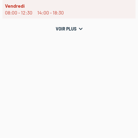
Horaires
Vendredi
d'ouverture
08:00
-
12:30
14:00
-
18:30
d'aujourd'hui
VOIR PLUS
et
les
horaires
Évènements
OFFRE
d'ouverture
THEOTHERM
du
point
de
vente
THEODORE
MAISON
DE
PEINTURE
SENLIS