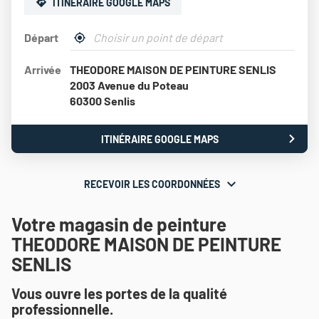
ITINÉRAIRE GOOGLE MAPS
Départ
,
À
trouver
proximité
Arrivée
THEODORE MAISON DE PEINTURE SENLIS
un
point
2003 Avenue du Poteau
de
60300 Senlis
vente
Théodore
Maison
ITINÉRAIRE GOOGLE MAPS
JUSQU'AU
de
POINT
Peinture
DE
VENTE
RECEVOIR LES COORDONNÉES
RECEVOIR
THEODORE
MAISON
LES
DE
Votre magasin de peinture
COORDONNÉES
PEINTURE
THEODORE MAISON DE PEINTURE
SENLIS
SENLIS
Vous ouvre les portes de la qualité
professionnelle.