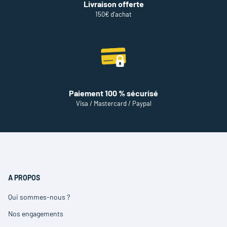
Livraison offerte
150€ d'achat
Paiement 100 % sécurisé
Visa / Mastercard / Paypal
A PROPOS
Qui sommes-nous ?
(ouvre
dans
Nos engagements
(ouvre
une