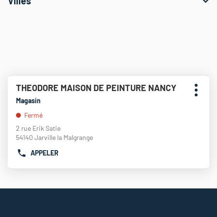
Villes
Appuyer
THEODORE MAISON DE PEINTURE NANCY
Point
sur
Plus
de
la
Magasin
d'opti
touche
vente
Fermé
ENTRÉE
:
pour
2 rue Erik Satie
obtenir
54140 Jarville la Malgrange
de
APPELER
plus
AFFICHER
amples
LE
informations
NUMÉRO
DE
TÉLÉPHONE
DU
POINT