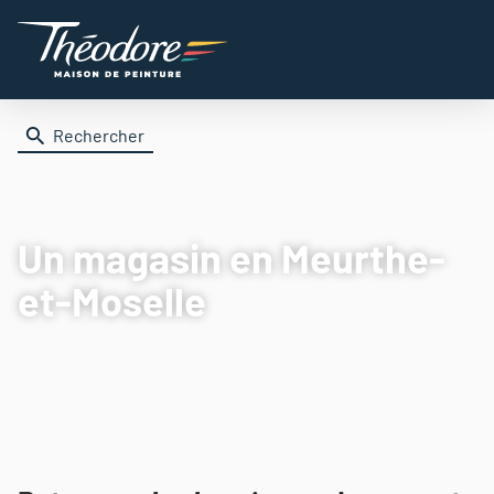
Rechercher
Un magasin
en Meurthe-
et-Moselle