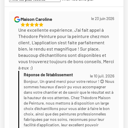
Maison Caroline
le 23 juin 2026
5
Une excellente expérience. J'ai fait appel à
Étoiles
Théodore Peinture pour la peinture chez mon
Sur
client. L'application s'est faite parfaitement
5
bien, le rendu est magnifique ! Sur place,
beaucoup d'échantillons sont disponibles et
vous trouverez toujours de bons conseils. Merci
à eux :)
Réponse de l'établissement
le 10 juil. 2026
Bonjour, Un grand merci pour votre retour ! 😊 Nous
sommes heureux d'avoir pu vous accompagner
dans votre chantier et de savoir que le résultat est à
la hauteur de vos attentes. Chez Théodore Maison
de Peinture, nous mettons à disposition un large
choix d'échantillons pour vous aider à faire le bon
choix, ainsi que des peintures professionnelles
fabriquées par nos soins, reconnues pour leur
facilité d'application, leur excellent pouvoir