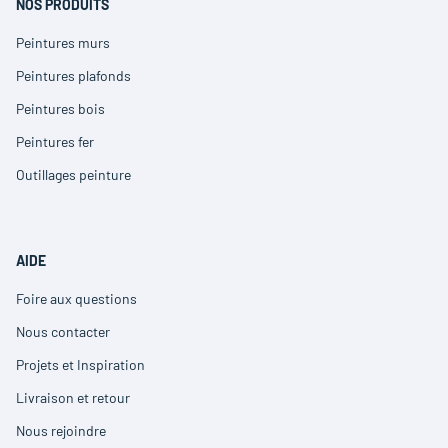
fenêtre)
NOS PRODUITS
Peintures murs
(ouvre
dans
Peintures plafonds
(ouvre
une
dans
nouvelle
Peintures bois
(ouvre
une
fenêtre)
dans
nouvelle
Peintures fer
(ouvre
une
fenêtre)
dans
nouvelle
Outillages peinture
(ouvre
une
fenêtre)
dans
nouvelle
une
fenêtre)
nouvelle
fenêtre)
AIDE
Foire aux questions
(ouvre
dans
Nous contacter
(ouvre
une
dans
nouvelle
Projets et Inspiration
(ouvre
une
fenêtre)
dans
nouvelle
Livraison et retour
(ouvre
une
fenêtre)
dans
nouvelle
Nous rejoindre
(ouvre
une