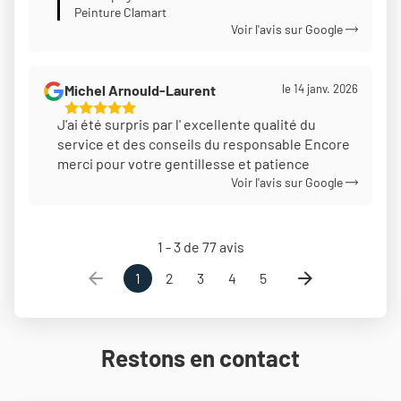
Peinture Clamart
Voir l'avis sur Google
Michel Arnould-Laurent
le 14 janv. 2026
5
J'ai été surpris par l' excellente qualité du
Étoiles
service et des conseils du responsable Encore
Sur
merci pour votre gentillesse et patience
5
Voir l'avis sur Google
1 - 3 de 77 avis
1
2
3
4
5
Restons en contact