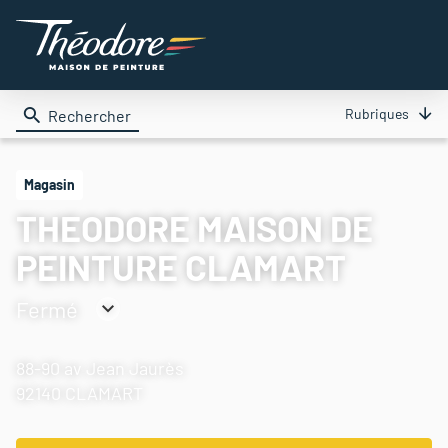
Rubriques
Rechercher
Magasin
THEODORE MAISON DE
PEINTURE CLAMART
Fermé
Consulter
les
88-90 av Jean Jaurès
horaires
92140 CLAMART