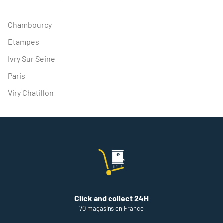
Chambourcy
Etampes
Ivry Sur Seine
Paris
Viry Chatillon
Click and collect 24H
70 magasins en France