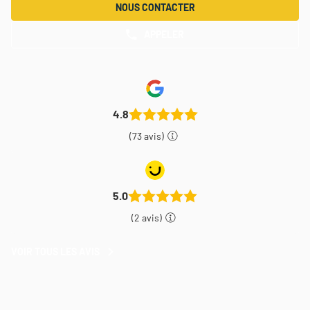
NOUS CONTACTER
APPELER
AFFICHER
LE
NUMÉRO
DE
TÉLÉPHONE
DU
POINT
4.8
DE
VENTE
(73 avis)
THEODORE
MAISON
DE
PEINTURE
CLAMART
5.0
(2 avis)
VOIR TOUS LES AVIS
VOIR
TOUS
LES
AVIS