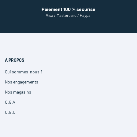
Paiement 100 % sécurisé
Visa / Mastercard / Paypal
A PROPOS
Qui sommes-nous ?
(ouvre
dans
Nos engagements
(ouvre
une
dans
nouvelle
Nos magasins
(ouvre
une
fenêtre)
dans
nouvelle
C.G.V
(ouvre
une
fenêtre)
dans
nouvelle
C.G.U
(ouvre
une
fenêtre)
dans
nouvelle
une
fenêtre)
nouvelle