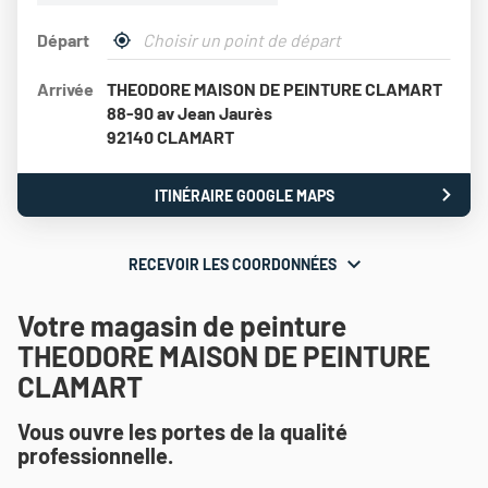
Départ
,
À
trouver
proximité
Arrivée
THEODORE MAISON DE PEINTURE CLAMART
un
point
88-90 av Jean Jaurès
de
92140 CLAMART
vente
Théodore
Maison
ITINÉRAIRE GOOGLE MAPS
JUSQU'AU
de
POINT
Peinture
DE
VENTE
RECEVOIR LES COORDONNÉES
RECEVOIR
THEODORE
MAISON
LES
DE
Votre magasin de peinture
COORDONNÉES
PEINTURE
THEODORE MAISON DE PEINTURE
CLAMART
CLAMART
Vous ouvre les portes de la qualité
professionnelle.