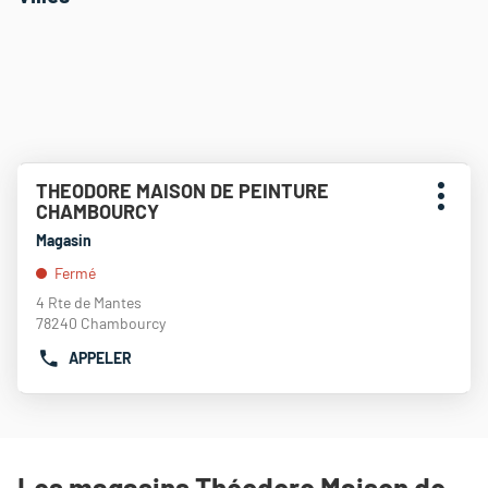
Appuyer
THEODORE MAISON DE PEINTURE
Point
sur
Plus
CHAMBOURCY
de
la
d'opti
touche
vente
Magasin
ENTRÉE
:
Fermé
pour
obtenir
4 Rte de Mantes
de
78240 Chambourcy
plus
APPELER
amples
AFFICHER
informations
LE
NUMÉRO
DE
TÉLÉPHONE
DU
Les magasins Théodore Maison de