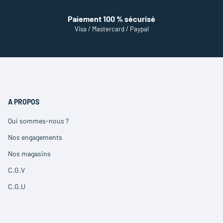
Paiement 100 % sécurisé
Visa / Mastercard / Paypal
A PROPOS
Qui sommes-nous ?
(ouvre
dans
Nos engagements
(ouvre
une
dans
nouvelle
Nos magasins
(ouvre
une
fenêtre)
dans
nouvelle
C.G.V
(ouvre
une
fenêtre)
dans
nouvelle
C.G.U
(ouvre
une
fenêtre)
dans
nouvelle
une
fenêtre)
nouvelle