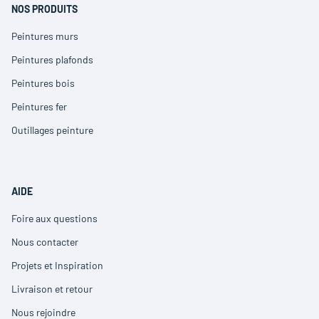
fenêtre)
NOS PRODUITS
Peintures murs
(ouvre
dans
Peintures plafonds
(ouvre
une
dans
nouvelle
Peintures bois
(ouvre
une
fenêtre)
dans
nouvelle
Peintures fer
(ouvre
une
fenêtre)
dans
nouvelle
Outillages peinture
(ouvre
une
fenêtre)
dans
nouvelle
une
fenêtre)
nouvelle
fenêtre)
AIDE
Foire aux questions
(ouvre
dans
Nous contacter
(ouvre
une
dans
nouvelle
Projets et Inspiration
(ouvre
une
fenêtre)
dans
nouvelle
Livraison et retour
(ouvre
une
fenêtre)
dans
nouvelle
Nous rejoindre
(ouvre