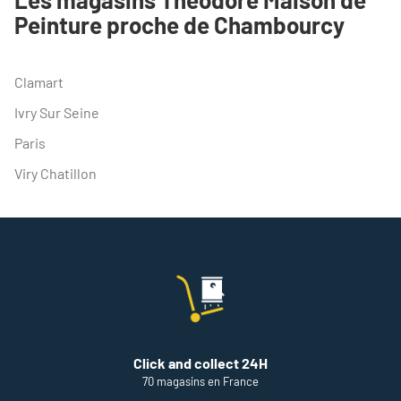
POINT
Peinture proche de Chambourcy
DE
VENTE
THEODORE
MAISON
Clamart
DE
PEINTURE
Ivry Sur Seine
CHAMBOURCY
Paris
Viry Chatillon
Click and collect 24H
70 magasins en France