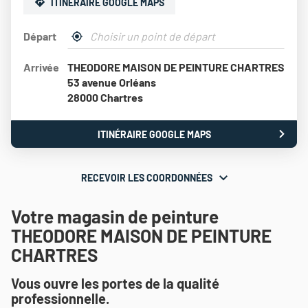
ITINÉRAIRE GOOGLE MAPS
Départ
,
À
trouver
proximité
Arrivée
THEODORE MAISON DE PEINTURE CHARTRES
un
point
53 avenue Orléans
de
28000 Chartres
vente
Théodore
Maison
ITINÉRAIRE GOOGLE MAPS
JUSQU'AU
de
POINT
Peinture
DE
VENTE
RECEVOIR LES COORDONNÉES
RECEVOIR
THEODORE
MAISON
LES
DE
Votre magasin de peinture
COORDONNÉES
PEINTURE
THEODORE MAISON DE PEINTURE
CHARTRES
CHARTRES
Vous ouvre les portes de la qualité
professionnelle.