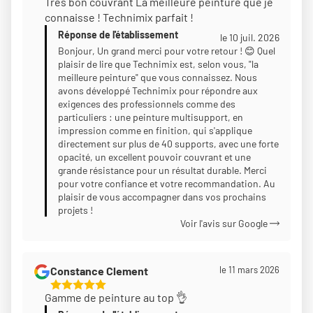
Très bon couvrant La meilleure peinture que je
Étoiles
connaisse ! Technimix parfait !
Sur
Réponse de l'établissement
5
le 10 juil. 2026
Bonjour, Un grand merci pour votre retour ! 😊 Quel
plaisir de lire que Technimix est, selon vous, "la
meilleure peinture" que vous connaissez. Nous
avons développé Technimix pour répondre aux
exigences des professionnels comme des
particuliers : une peinture multisupport, en
impression comme en finition, qui s'applique
directement sur plus de 40 supports, avec une forte
opacité, un excellent pouvoir couvrant et une
grande résistance pour un résultat durable. Merci
pour votre confiance et votre recommandation. Au
plaisir de vous accompagner dans vos prochains
projets !
Voir l'avis sur Google
Constance Clement
le 11 mars 2026
5
Gamme de peinture au top 👌
Étoiles