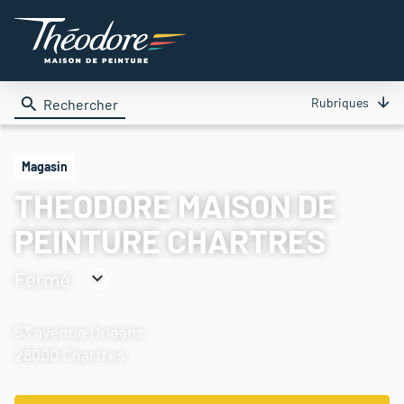
Rubriques
Rechercher
Magasin
THEODORE MAISON DE
PEINTURE CHARTRES
Fermé
Consulter
les
53 avenue Orléans
horaires
28000 Chartres