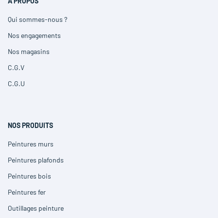
A PROPOS
Qui sommes-nous ?
(ouvre
dans
Nos engagements
(ouvre
une
dans
nouvelle
Nos magasins
(ouvre
une
fenêtre)
dans
nouvelle
C.G.V
(ouvre
une
fenêtre)
dans
nouvelle
C.G.U
(ouvre
une
fenêtre)
dans
nouvelle
une
fenêtre)
nouvelle
fenêtre)
NOS PRODUITS
Peintures murs
(ouvre
dans
Peintures plafonds
(ouvre
une
dans
nouvelle
Peintures bois
(ouvre
une
fenêtre)
dans
nouvelle
Peintures fer
(ouvre
une
fenêtre)
dans
nouvelle
Outillages peinture
(ouvre
une
fenêtre)