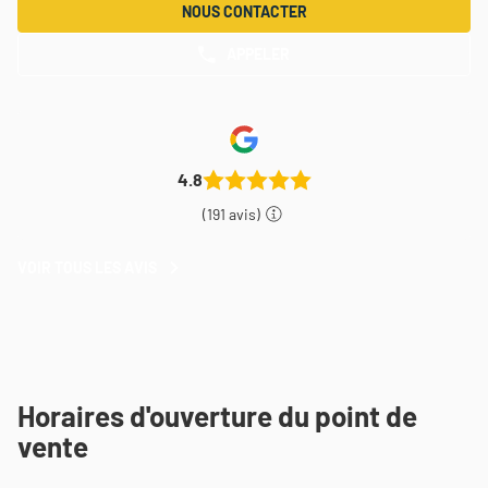
NOUS CONTACTER
APPELER
AFFICHER
LE
NUMÉRO
DE
TÉLÉPHONE
DU
POINT
4.8
DE
VENTE
(191 avis)
THEODORE
MAISON
DE
VOIR TOUS LES AVIS
VOIR
PEINTURE
TOUS
CHARTRES
LES
AVIS
Horaires d'ouverture du point de
vente