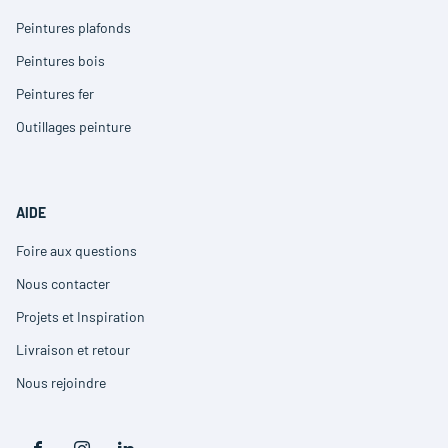
(ouvre
dans
Peintures plafonds
(ouvre
une
dans
nouvelle
Peintures bois
(ouvre
une
fenêtre)
dans
nouvelle
Peintures fer
(ouvre
une
fenêtre)
dans
nouvelle
Outillages peinture
(ouvre
une
fenêtre)
dans
nouvelle
une
fenêtre)
nouvelle
fenêtre)
AIDE
Foire aux questions
(ouvre
dans
Nous contacter
(ouvre
une
dans
nouvelle
Projets et Inspiration
(ouvre
une
fenêtre)
dans
nouvelle
Livraison et retour
(ouvre
une
fenêtre)
dans
nouvelle
Nous rejoindre
(ouvre
une
fenêtre)
dans
nouvelle
une
fenêtre)
nouvelle