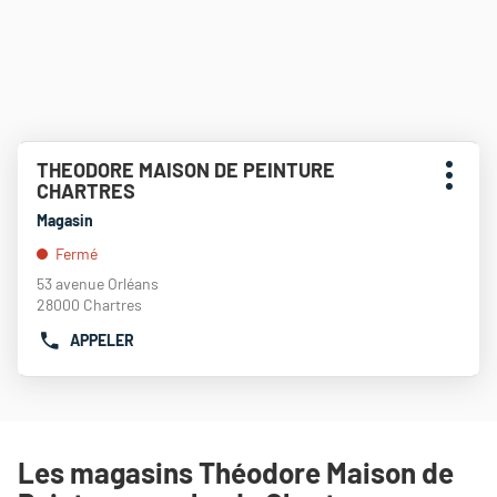
Appuyer
THEODORE MAISON DE PEINTURE
Point
sur
Plus
CHARTRES
de
la
d'opti
touche
vente
Magasin
ENTRÉE
:
Fermé
pour
obtenir
53 avenue Orléans
de
28000 Chartres
plus
APPELER
amples
AFFICHER
informations
LE
NUMÉRO
DE
TÉLÉPHONE
DU
Les magasins Théodore Maison de
POINT