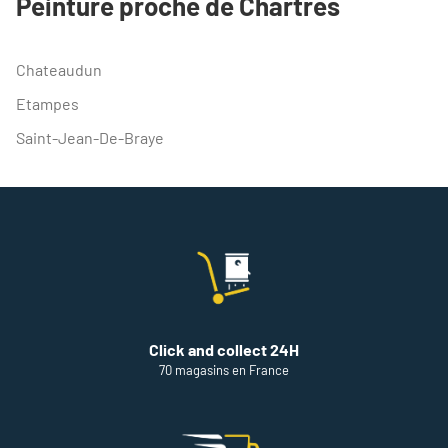
Peinture proche de Chartres
DE
VENTE
THEODORE
MAISON
Chateaudun
DE
PEINTURE
Etampes
CHARTRES
Saint-Jean-De-Braye
Click and collect 24H
70 magasins en France