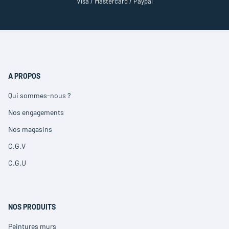
Visa / Mastercard / Paypal
A PROPOS
Qui sommes-nous ?
(ouvre
dans
Nos engagements
(ouvre
une
dans
nouvelle
Nos magasins
(ouvre
une
fenêtre)
dans
nouvelle
C.G.V
(ouvre
une
fenêtre)
dans
nouvelle
C.G.U
(ouvre
une
fenêtre)
dans
nouvelle
une
fenêtre)
nouvelle
fenêtre)
NOS PRODUITS
Peintures murs