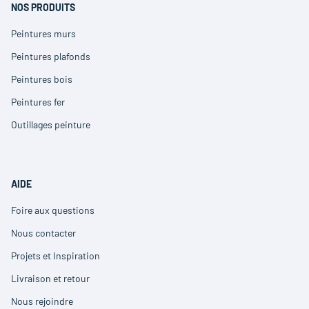
fenêtre)
NOS PRODUITS
Peintures murs
(ouvre
dans
Peintures plafonds
(ouvre
une
dans
nouvelle
Peintures bois
(ouvre
une
fenêtre)
dans
nouvelle
Peintures fer
(ouvre
une
fenêtre)
dans
nouvelle
Outillages peinture
(ouvre
une
fenêtre)
dans
nouvelle
une
fenêtre)
nouvelle
fenêtre)
AIDE
Foire aux questions
(ouvre
dans
Nous contacter
(ouvre
une
dans
nouvelle
Projets et Inspiration
(ouvre
une
fenêtre)
dans
nouvelle
Livraison et retour
(ouvre
une
fenêtre)
dans
nouvelle
Nous rejoindre
(ouvre