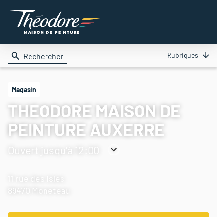
Rubriques
Rechercher
Magasin
THEODORE MAISON DE
PEINTURE AUXERRE
Ouvert jusqu'à 12:00
Consulter
les
11 rue des Isles
horaires
89470 Moneteau