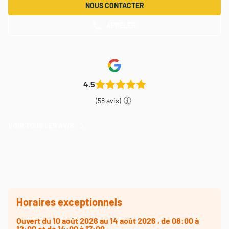
NOUS CONTACTER
APPELER
AFFICHER
LE
NUMÉRO
DE
TÉLÉPHONE
DU
POINT
4.5
DE
VENTE
(58 avis)
THEODORE
MAISON
DE
VOIR TOUS LES AVIS
VOIR
PEINTURE
TOUS
AUXERRE
LES
AVIS
Horaires exceptionnels
Ouvert
du 10 août 2026 au 14 août 2026
, de 08:00 à
12:00 et de 14:00 à 17:00