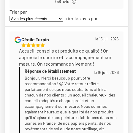
(58 avis)
Trier par
Trier les avis par
Cécile Turpin
le 15 juil. 2026
5
Accueil, conseils et produits de qualité ! On
Étoiles
apprécie le sourire et l'accompagnement sur
Sur
mesure. On recommande vivement !
5
Réponse de l'établissement
le 16 juil. 2026
Bonjour, Merci beaucoup pour votre
recommandation ! 😊 Votre retour reflète
parfaitement ce que nous souhaitons offrir à
chacun de nos clients : un accueil chaleureux, des
conseils adaptés à chaque projet et un
accompagnement sur mesure. Nous sommes
également heureux que la qualité de nos produits,
qu'il s'agisse de nos peintures fabriquées dans nos
usines en France, de nos papiers peints, de nos
revêtements de sol ou de notre outillage, ait