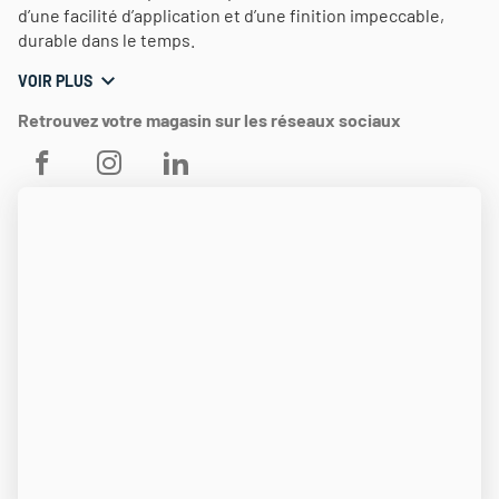
d’une facilité d’application et d’une finition impeccable,
durable dans le temps.
VOIR PLUS
Retrouvez votre magasin sur les réseaux sociaux
THEODORE
THEODORE
THEODORE
MAISON
MAISON
MAISON
DE
DE
DE
PEINTURE
PEINTURE
PEINTURE
AUXERRE
AUXERRE
AUXERRE