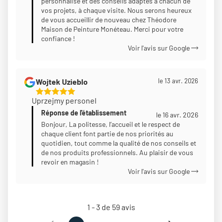
personnalisé et des conseils adaptés à chacun de
vos projets, à chaque visite. Nous serons heureux
de vous accueillir de nouveau chez Théodore
Maison de Peinture Monéteau. Merci pour votre
confiance !
Voir l'avis sur Google
Wojtek Uzieblo
le 13 avr. 2026
5
Uprzejmy personel
Étoiles
Réponse de l'établissement
Sur
le 16 avr. 2026
5
Bonjour, La politesse, l’accueil et le respect de
chaque client font partie de nos priorités au
quotidien, tout comme la qualité de nos conseils et
de nos produits professionnels. Au plaisir de vous
revoir en magasin !
Voir l'avis sur Google
1 - 3 de 59 avis