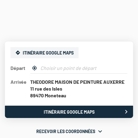
ITINÉRAIRE GOOGLE MAPS
Départ
,
À
trouver
proximité
Arrivée
THEODORE MAISON DE PEINTURE AUXERRE
un
point
11 rue des Isles
de
89470 Moneteau
vente
Théodore
Maison
ITINÉRAIRE GOOGLE MAPS
JUSQU'AU
de
POINT
Peinture
DE
VENTE
RECEVOIR LES COORDONNÉES
RECEVOIR
THEODORE