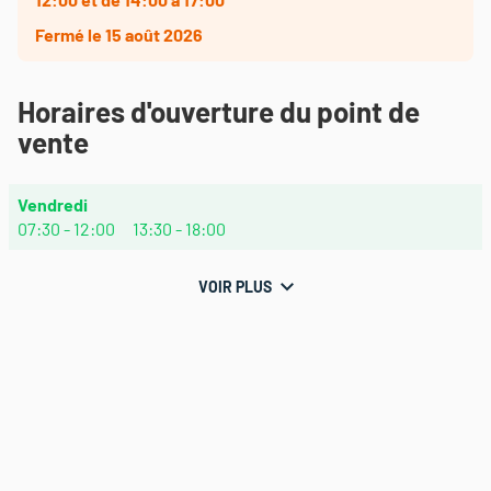
Fermé
le 15 août 2026
Horaires d'ouverture du point de
vente
Horaires
Vendredi
d'ouverture
07:30
-
12:00
13:30
-
18:00
d'aujourd'hui
VOIR PLUS
et
les
horaires
Évènements
OFFRE
d'ouverture
THEOTHERM
du
point
de
vente
THEODORE
MAISON