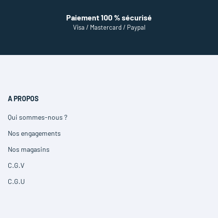
Paiement 100 % sécurisé
Visa / Mastercard / Paypal
A PROPOS
Qui sommes-nous ?
(ouvre
dans
Nos engagements
(ouvre
une
dans
nouvelle
Nos magasins
(ouvre
une
fenêtre)
dans
nouvelle
C.G.V
(ouvre
une
fenêtre)
dans
nouvelle
C.G.U
(ouvre
une
fenêtre)
dans
nouvelle
une
fenêtre)
nouvelle