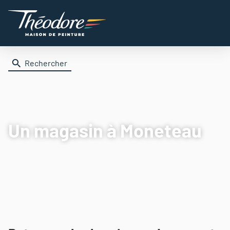
Rechercher
Un magasin
à Moneteau