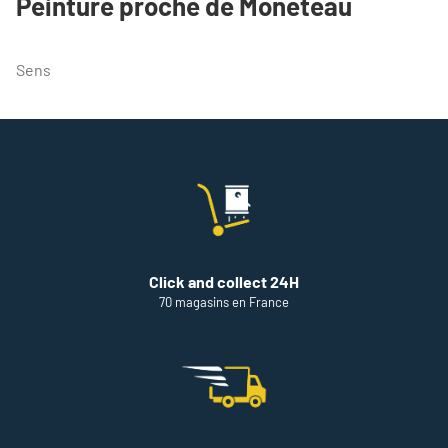
Peinture proche de Moneteau
DE
VENTE
THEODORE
MAISON
Sens
DE
PEINTURE
AUXERRE
Click and collect 24H
70 magasins en France