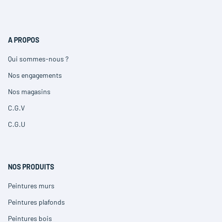
A PROPOS
Qui sommes-nous ?
(ouvre
dans
Nos engagements
(ouvre
une
dans
nouvelle
Nos magasins
(ouvre
une
fenêtre)
dans
nouvelle
C.G.V
(ouvre
une
fenêtre)
dans
nouvelle
C.G.U
(ouvre
une
fenêtre)
dans
nouvelle
une
fenêtre)
nouvelle
fenêtre)
NOS PRODUITS
Peintures murs
(ouvre
dans
Peintures plafonds
(ouvre
une
dans
nouvelle
Peintures bois