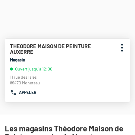
Appuyer
THEODORE MAISON DE PEINTURE
Point
sur
Plus
AUXERRE
de
la
d'opti
touche
vente
Magasin
ENTRÉE
:
Ouvert jusqu'à 12:00
pour
obtenir
11 rue des Isles
de
89470 Moneteau
plus
APPELER
amples
AFFICHER
informations
LE
NUMÉRO
DE
TÉLÉPHONE
DU
Les magasins Théodore Maison de
POINT