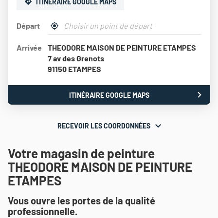
ITINÉRAIRE GOOGLE MAPS
Départ
,
À
trouver
proximité
Arrivée
THEODORE MAISON DE PEINTURE ETAMPES
un
point
7 av des Grenots
de
91150 ETAMPES
vente
Théodore
Maison
ITINÉRAIRE GOOGLE MAPS
JUSQU'AU
de
POINT
Peinture
DE
VENTE
RECEVOIR LES COORDONNÉES
RECEVOIR
THEODORE
MAISON
LES
DE
Votre magasin de peinture
COORDONNÉES
PEINTURE
THEODORE MAISON DE PEINTURE
ETAMPES
ETAMPES
Vous ouvre les portes de la qualité
professionnelle.