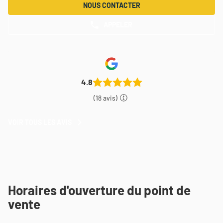
NOUS CONTACTER
APPELER
AFFICHER
LE
NUMÉRO
DE
TÉLÉPHONE
DU
POINT
4.8
DE
VENTE
(18 avis)
THEODORE
MAISON
DE
VOIR TOUS LES AVIS
VOIR
PEINTURE
TOUS
ETAMPES
LES
AVIS
Horaires d'ouverture du point de
vente