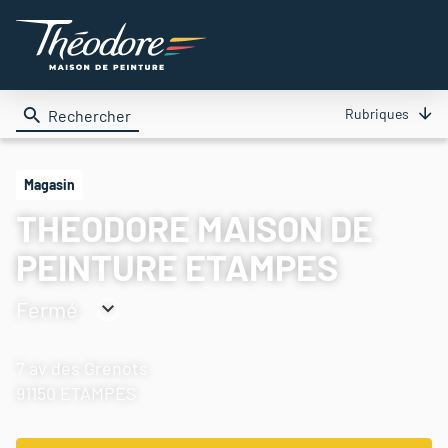
Rubriques
Rechercher
Magasin
THEODORE MAISON DE
PEINTURE ETAMPES
Fermé
Consulter
les
7 av des Grenots
horaires
91150 ETAMPES