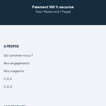
Paiement 100 % sécurisé
Visa / Mastercard / Paypal
A PROPOS
Qui sommes-nous ?
(ouvre
dans
Nos engagements
(ouvre
une
dans
nouvelle
Nos magasins
(ouvre
une
fenêtre)
dans
nouvelle
C.G.V
(ouvre
une
fenêtre)
dans
nouvelle
C.G.U
(ouvre
une
fenêtre)
dans
nouvelle
une
fenêtre)
nouvelle