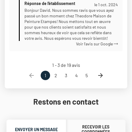
Réponse de l'établissement
Étoiles
le 1 oct. 2024
Sur
Bonjour David, Nous sommes ravis que vous ayez
passé un bon moment chez Theodore Maison de
5
Peinture Etampes! Nous mettons tout en œuvre
pour que nos clients soient satisfaits et nous
sommes heureux de voir que cela se reflète dans
votre avis. Nous espérons vous revoir bientôt!
Voir l'avis sur Google
1 - 3 de 19 avis
1
2
3
4
5
Restons en contact
RECEVOIR LES
ENVOYER UN MESSAGE
COORDONNÉES