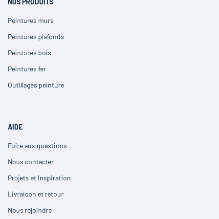
fenêtre)
NOS PRODUITS
Peintures murs
(ouvre
dans
Peintures plafonds
(ouvre
une
dans
nouvelle
Peintures bois
(ouvre
une
fenêtre)
dans
nouvelle
Peintures fer
(ouvre
une
fenêtre)
dans
nouvelle
Outillages peinture
(ouvre
une
fenêtre)
dans
nouvelle
une
fenêtre)
nouvelle
fenêtre)
AIDE
Foire aux questions
(ouvre
dans
Nous contacter
(ouvre
une
dans
nouvelle
Projets et Inspiration
(ouvre
une
fenêtre)
dans
nouvelle
Livraison et retour
(ouvre
une
fenêtre)
dans
nouvelle
Nous rejoindre
(ouvre
une
fenêtre)