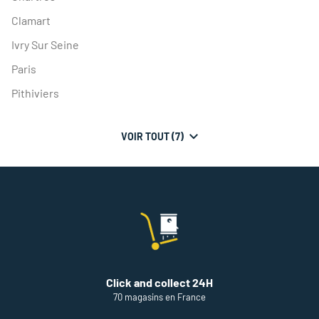
Clamart
Ivry Sur Seine
Paris
Pithiviers
VOIR TOUT (7)
DE
POINTS
DE
VENTE
DE
THÉODORE
MAISON
DE
PEINTURE
Click and collect 24H
70 magasins en France