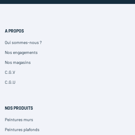
A PROPOS
Qui sommes-nous ?
(ouvre
dans
Nos engagements
(ouvre
une
dans
nouvelle
Nos magasins
(ouvre
une
fenêtre)
dans
nouvelle
C.G.V
(ouvre
une
fenêtre)
dans
nouvelle
C.G.U
(ouvre
une
fenêtre)
dans
nouvelle
une
fenêtre)
nouvelle
fenêtre)
NOS PRODUITS
Peintures murs
(ouvre
dans
Peintures plafonds
(ouvre
une