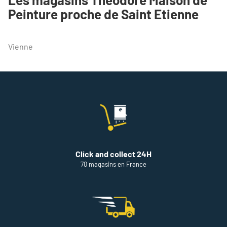
POINT
Peinture proche de Saint Etienne
DE
VENTE
THEODORE
MAISON
Vienne
DE
PEINTURE
ST
ETIENNE
Click and collect 24H
70 magasins en France