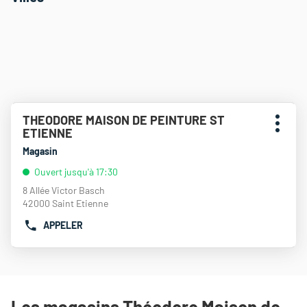
Appuyer
THEODORE MAISON DE PEINTURE ST
Point
sur
Plus
ETIENNE
de
la
d'opti
touche
vente
Magasin
ENTRÉE
:
Ouvert jusqu'à 17:30
pour
obtenir
8 Allée Victor Basch
de
42000 Saint Etienne
plus
APPELER
amples
AFFICHER
informations
LE
NUMÉRO
DE
TÉLÉPHONE
DU
Les magasins Théodore Maison de