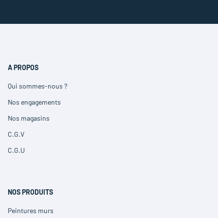
A PROPOS
Qui sommes-nous ?
(ouvre
dans
Nos engagements
(ouvre
une
dans
nouvelle
Nos magasins
(ouvre
une
fenêtre)
dans
nouvelle
C.G.V
(ouvre
une
fenêtre)
dans
nouvelle
C.G.U
(ouvre
une
fenêtre)
dans
nouvelle
une
fenêtre)
nouvelle
fenêtre)
NOS PRODUITS
Peintures murs
(ouvre