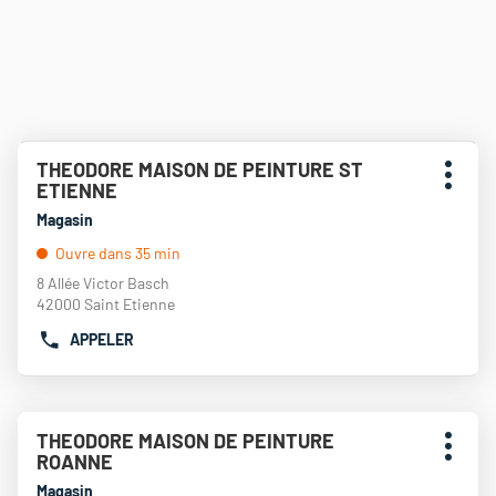
Appuyer
THEODORE MAISON DE PEINTURE ST
Point
sur
Plus
ETIENNE
de
la
d'opti
touche
vente
Magasin
ENTRÉE
:
Ouvre dans 35 min
pour
obtenir
8 Allée Victor Basch
de
42000 Saint Etienne
plus
APPELER
amples
AFFICHER
informations
LE
NUMÉRO
DE
Appuyer
TÉLÉPHONE
THEODORE MAISON DE PEINTURE
Point
sur
DU
Plus
ROANNE
de
la
POINT
d'opti
touche
vente
Magasin