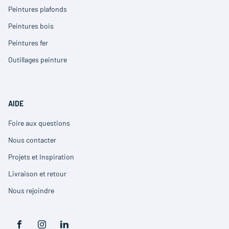
dans
Peintures plafonds
(ouvre
une
dans
nouvelle
Peintures bois
(ouvre
une
fenêtre)
dans
nouvelle
Peintures fer
(ouvre
une
fenêtre)
dans
nouvelle
Outillages peinture
(ouvre
une
fenêtre)
dans
nouvelle
une
fenêtre)
nouvelle
fenêtre)
AIDE
Foire aux questions
(ouvre
dans
Nous contacter
(ouvre
une
dans
nouvelle
Projets et Inspiration
(ouvre
une
fenêtre)
dans
nouvelle
Livraison et retour
(ouvre
une
fenêtre)
dans
nouvelle
Nous rejoindre
(ouvre
une
fenêtre)
dans
nouvelle
une
fenêtre)
nouvelle