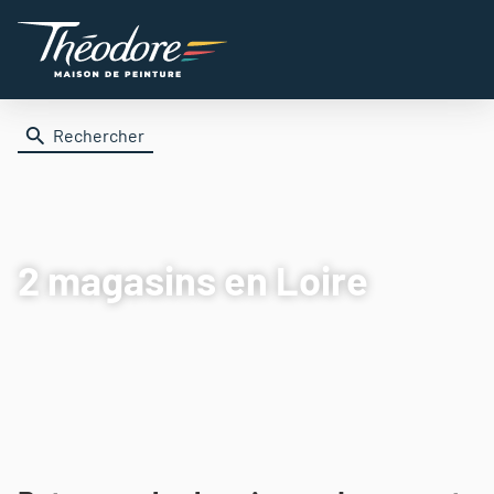
Rechercher
2 magasins
en Loire