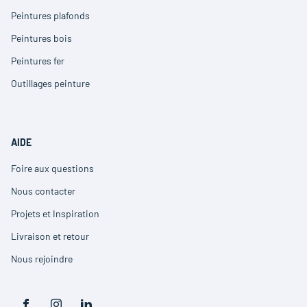
dans
Peintures plafonds
(ouvre
une
dans
nouvelle
Peintures bois
(ouvre
une
fenêtre)
dans
nouvelle
Peintures fer
(ouvre
une
fenêtre)
dans
nouvelle
Outillages peinture
(ouvre
une
fenêtre)
dans
nouvelle
une
fenêtre)
nouvelle
fenêtre)
AIDE
Foire aux questions
(ouvre
dans
Nous contacter
(ouvre
une
dans
nouvelle
Projets et Inspiration
(ouvre
une
fenêtre)
dans
nouvelle
Livraison et retour
(ouvre
une
fenêtre)
dans
nouvelle
Nous rejoindre
(ouvre
une
fenêtre)
dans
nouvelle
une
fenêtre)
nouvelle