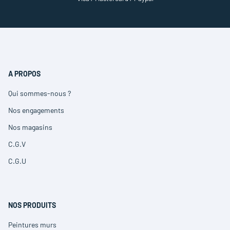
A PROPOS
Qui sommes-nous ?
(ouvre
dans
Nos engagements
(ouvre
une
dans
nouvelle
Nos magasins
(ouvre
une
fenêtre)
dans
nouvelle
C.G.V
(ouvre
une
fenêtre)
dans
nouvelle
C.G.U
(ouvre
une
fenêtre)
dans
nouvelle
une
fenêtre)
nouvelle
fenêtre)
NOS PRODUITS
Peintures murs
(ouvre