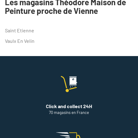
Les magasins Théodore Maison de
POINT
Peinture proche de Vienne
DE
VENTE
THEODORE
MAISON
Saint Etienne
DE
PEINTURE
Vaulx En Velin
VIENNE
Click and collect 24H
70 magasins en France