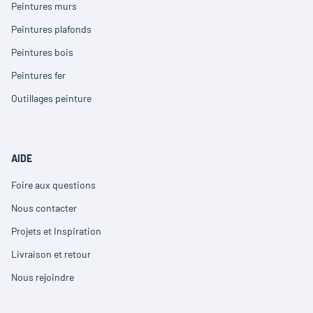
Peintures murs
(ouvre
dans
Peintures plafonds
(ouvre
une
dans
nouvelle
Peintures bois
(ouvre
une
fenêtre)
dans
nouvelle
Peintures fer
(ouvre
une
fenêtre)
dans
nouvelle
Outillages peinture
(ouvre
une
fenêtre)
dans
nouvelle
une
fenêtre)
nouvelle
fenêtre)
AIDE
Foire aux questions
(ouvre
dans
Nous contacter
(ouvre
une
dans
nouvelle
Projets et Inspiration
(ouvre
une
fenêtre)
dans
nouvelle
Livraison et retour
(ouvre
une
fenêtre)
dans
nouvelle
Nous rejoindre
(ouvre
une
fenêtre)
dans
nouvelle
une
fenêtre)