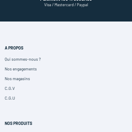
Visa / Mastercard / Paypal
A PROPOS
Qui sommes-nous ?
(ouvre
dans
Nos engagements
(ouvre
une
dans
nouvelle
Nos magasins
(ouvre
une
fenêtre)
dans
nouvelle
C.G.V
(ouvre
une
fenêtre)
dans
nouvelle
C.G.U
(ouvre
une
fenêtre)
dans
nouvelle
une
fenêtre)
nouvelle
fenêtre)
NOS PRODUITS