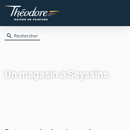
Rechercher
Un magasin
à Seyssins