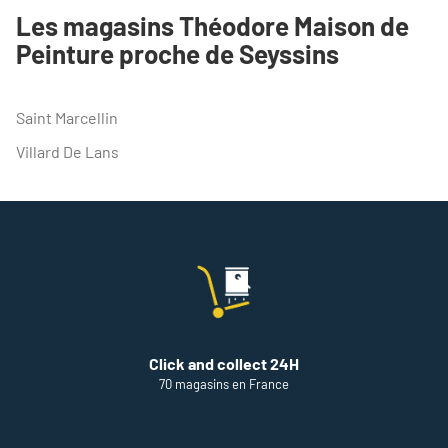
DU
Les magasins Théodore Maison de
POINT
Peinture proche de Seyssins
DE
VENTE
THEODORE
MAISON
Saint Marcellin
DE
PEINTURE
Villard De Lans
GRENOBLE
Click and collect 24H
70 magasins en France