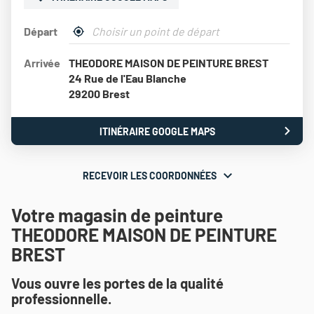
Départ
,
À
trouver
proximité
Arrivée
THEODORE MAISON DE PEINTURE BREST
un
point
24 Rue de l'Eau Blanche
de
29200 Brest
vente
Théodore
Maison
ITINÉRAIRE GOOGLE MAPS
JUSQU'AU
de
POINT
Peinture
DE
VENTE
RECEVOIR LES COORDONNÉES
RECEVOIR
THEODORE
MAISON
LES
DE
Votre magasin de peinture
COORDONNÉES
PEINTURE
THEODORE MAISON DE PEINTURE
BREST
BREST
Vous ouvre les portes de la qualité
professionnelle.