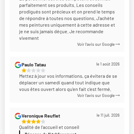
parfaitement ses produits. Les conseils
Sur
prodigués sont précieux et on prend le temps
5
de répondre à toutes nos questions. J'achète
mes peintures uniquement à cette adresse et
je ne suis jamais déçue. Je recommande
vivement
Voir l'avis sur Google
Paulo Tatau
le 1 août 2026
1
Mettez à jour vos informations, ça évitera de se
Étoiles
déplacer un samedi quand tout indique que
Sur
vous êtes ouvert alors qu'en fait c'est fermé.
5
Voir l'avis sur Google
Veronique Reuflet
le 11 juil. 2026
4
Qualité de l'accueil et conseil
Étoiles