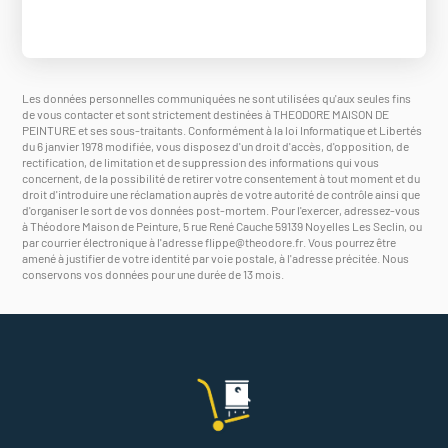
Les données personnelles communiquées ne sont utilisées qu'aux seules fins
de vous contacter et sont strictement destinées à THEODORE MAISON DE
PEINTURE et ses sous-traitants. Conformément à la loi Informatique et Libertés
du 6 janvier 1978 modifiée, vous disposez d'un droit d'accès, d'opposition, de
rectification, de limitation et de suppression des informations qui vous
concernent, de la possibilité de retirer votre consentement à tout moment et du
droit d'introduire une réclamation auprès de votre autorité de contrôle ainsi que
d'organiser le sort de vos données post-mortem. Pour l'exercer, adressez-vous
à Théodore Maison de Peinture, 5 rue René Cauche 59139 Noyelles Les Seclin, ou
par courrier électronique à l'adresse
flippe@theodore.fr
. Vous pourrez être
amené à justifier de votre identité par voie postale, à l'adresse précitée. Nous
conservons vos données pour une durée de 13 mois.