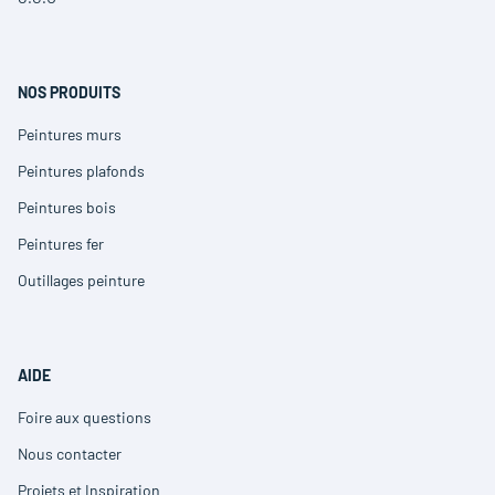
(ouvre
une
fenêtre)
dans
nouvelle
une
fenêtre)
nouvelle
fenêtre)
NOS PRODUITS
Peintures murs
(ouvre
dans
Peintures plafonds
(ouvre
une
dans
nouvelle
Peintures bois
(ouvre
une
fenêtre)
dans
nouvelle
Peintures fer
(ouvre
une
fenêtre)
dans
nouvelle
Outillages peinture
(ouvre
une
fenêtre)
dans
nouvelle
une
fenêtre)
nouvelle
fenêtre)
AIDE
Foire aux questions
(ouvre
dans
Nous contacter
(ouvre
une
dans
nouvelle
Projets et Inspiration