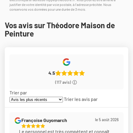
justifier de votre identité par voie postale, à l'adresse précitée. Nous
conservons vos données pour une durée de 3 mois.
Vos avis sur Théodore Maison de
Peinture
4.5
(117 avis)
Trier par
Trier les avis par
Françoise Guyomarch
le 5 août 2026
5
Le personnel est très compétent et connaît
Étoiles