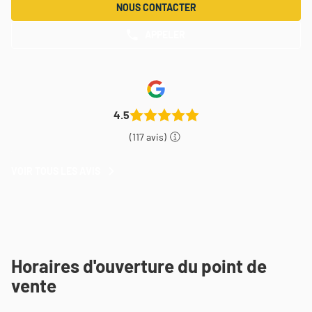
NOUS CONTACTER
APPELER
AFFICHER
LE
NUMÉRO
DE
TÉLÉPHONE
DU
POINT
4.5
DE
VENTE
(117 avis)
THEODORE
MAISON
DE
VOIR TOUS LES AVIS
VOIR
PEINTURE
TOUS
BREST
LES
AVIS
Horaires d'ouverture du point de
vente