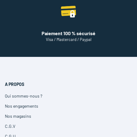
Paiement 100 % sécurisé
Visa / Mastercard / Paypal
A PROPOS
Qui sommes-nous ?
(ouvre
dans
Nos engagements
(ouvre
une
dans
nouvelle
Nos magasins
(ouvre
une
fenêtre)
dans
nouvelle
C.G.V
(ouvre
une
fenêtre)
dans
nouvelle
C.G.U