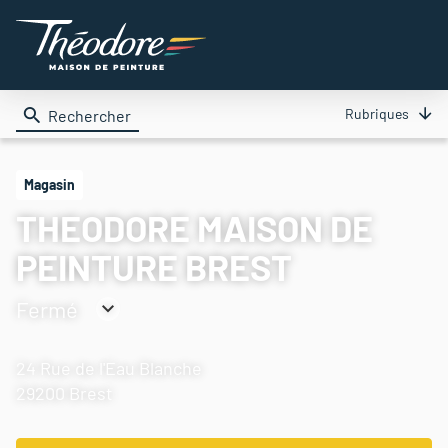
Rubriques
Rechercher
Magasin
THEODORE MAISON DE
PEINTURE BREST
Fermé
Consulter
les
24 Rue de l'Eau Blanche
horaires
29200 Brest