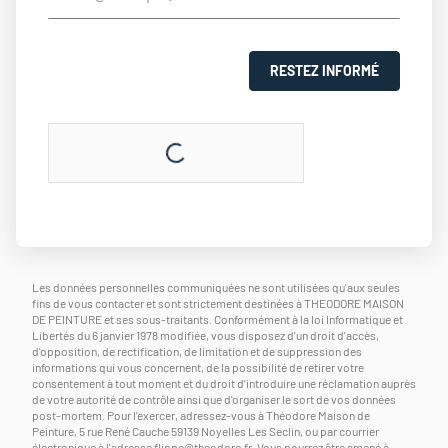
RESTEZ INFORMÉ
Les données personnelles communiquées ne sont utilisées qu'aux seules
fins de vous contacter et sont strictement destinées à THEODORE MAISON
DE PEINTURE et ses sous-traitants. Conformément à la loi Informatique et
Libertés du 6 janvier 1978 modifiée, vous disposez d'un droit d'accès,
d'opposition, de rectification, de limitation et de suppression des
informations qui vous concernent, de la possibilité de retirer votre
consentement à tout moment et du droit d'introduire une réclamation auprès
de votre autorité de contrôle ainsi que d'organiser le sort de vos données
post-mortem. Pour l'exercer, adressez-vous à Théodore Maison de
Peinture, 5 rue René Cauche 59139 Noyelles Les Seclin, ou par courrier
électronique à l'adresse
flippe@theodore.fr
. Vous pourrez être amené à