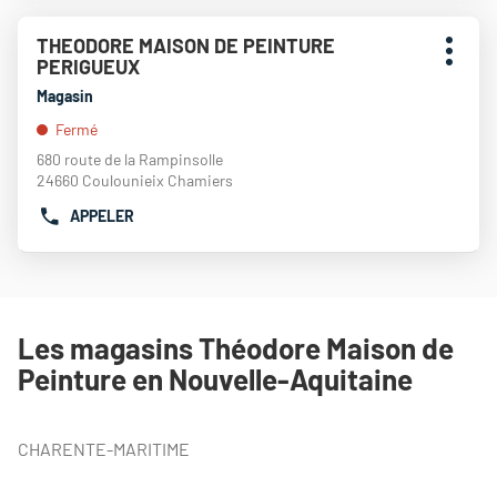
DE
Appuyer
TÉLÉPHONE
THEODORE MAISON DE PEINTURE
Point
sur
DU
Plus
PERIGUEUX
de
la
POINT
d'opti
touche
vente
Magasin
DE
ENTRÉE
:
VENTE
Fermé
pour
THEODORE
obtenir
680 route de la Rampinsolle
MAISON
de
24660 Coulounieix Chamiers
DE
plus
PEINTURE
APPELER
amples
AFFICHER
THOUARS
informations
LE
NUMÉRO
DE
TÉLÉPHONE
DU
Les magasins Théodore Maison de
POINT
Peinture en Nouvelle-Aquitaine
DE
VENTE
THEODORE
MAISON
CHARENTE-MARITIME
DE
PEINTURE