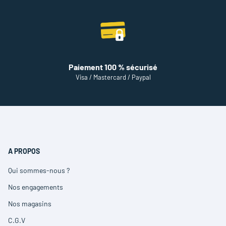
Paiement 100 % sécurisé
Visa / Mastercard / Paypal
A PROPOS
Qui sommes-nous ?
(ouvre
dans
Nos engagements
(ouvre
une
dans
nouvelle
Nos magasins
(ouvre
une
fenêtre)
dans
nouvelle
C.G.V
(ouvre