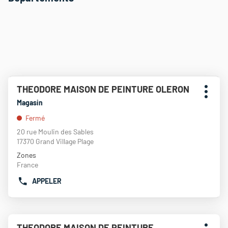
Appuyer
THEODORE MAISON DE PEINTURE OLERON
Point
sur
Plus
de
la
Magasin
d'opti
touche
vente
Fermé
ENTRÉE
:
pour
20 rue Moulin des Sables
obtenir
17370 Grand Village Plage
de
Zones
plus
France
amples
informations
APPELER
AFFICHER
LE
NUMÉRO
DE
Appuyer
TÉLÉPHONE
THEODORE MAISON DE PEINTURE
Point