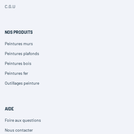
une
fenêtre)
dans
nouvelle
C.G.U
(ouvre
une
fenêtre)
dans
nouvelle
une
fenêtre)
nouvelle
fenêtre)
NOS PRODUITS
Peintures murs
(ouvre
dans
Peintures plafonds
(ouvre
une
dans
nouvelle
Peintures bois
(ouvre
une
fenêtre)
dans
nouvelle
Peintures fer
(ouvre
une
fenêtre)
dans
nouvelle
Outillages peinture
(ouvre
une
fenêtre)
dans
nouvelle
une
fenêtre)
nouvelle
fenêtre)
AIDE
Foire aux questions
(ouvre
dans
Nous contacter
(ouvre
une