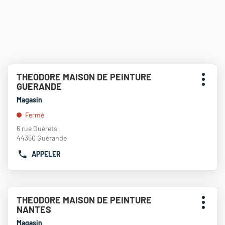
Appuyer
THEODORE MAISON DE PEINTURE
Point
sur
Plus
GUERANDE
de
la
d'opti
touche
vente
Magasin
ENTRÉE
:
Fermé
pour
obtenir
6 rue Guérets
de
44350 Guérande
plus
APPELER
amples
AFFICHER
informations
LE
NUMÉRO
DE
Appuyer
TÉLÉPHONE
THEODORE MAISON DE PEINTURE
Point
sur
DU
Plus
NANTES
de
la
POINT
d'opti
touche
vente
Magasin