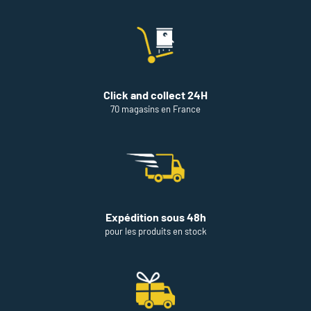
DU
POINT
DE
VENTE
THÉODORE
MAISON
DE
Click and collect 24H
PEINTURE
PORNIC
70 magasins en France
Expédition sous 48h
pour les produits en stock