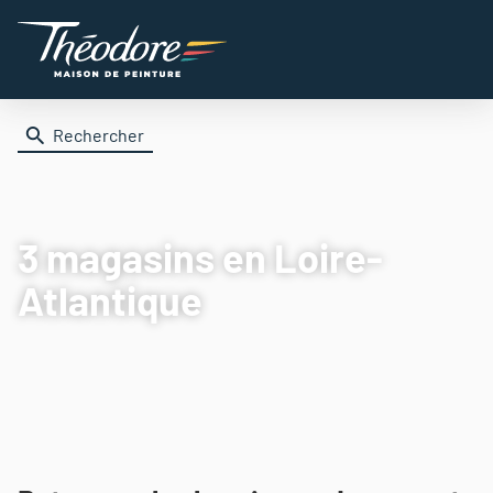
Rechercher
3 magasins
en Loire-
Atlantique