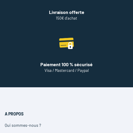
Livraison offerte
150€ d'achat
Paiement 100 % sécurisé
Visa / Mastercard / Paypal
A PROPOS
Qui sommes-nous ?
(ouvre