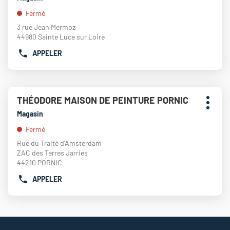
DE
ENTRÉE
:
VENTE
Fermé
pour
THEODORE
obtenir
3 rue Jean Mermoz
MAISON
de
44980 Sainte Luce sur Loire
DE
plus
PEINTURE
APPELER
amples
AFFICHER
GUERANDE
informations
LE
NUMÉRO
DE
Appuyer
TÉLÉPHONE
THÉODORE MAISON DE PEINTURE PORNIC
Point
sur
DU
Plus
de
la
Magasin
POINT
d'opti
touche
vente
DE
Fermé
ENTRÉE
:
VENTE
pour
Rue du Traité d'Amsterdam
THEODORE
obtenir
ZAC des Terres Jarries
MAISON
de
44210 PORNIC
DE
plus
PEINTURE
APPELER
amples
AFFICHER
NANTES
informations
LE
NUMÉRO
DE
TÉLÉPHONE