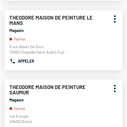
SUR
NUMÉRO
SARTHE
DE
Appuyer
TÉLÉPHONE
THEODORE MAISON DE PEINTURE LE
Point
sur
DU
Plus
MANS
de
la
POINT
d'opti
touche
vente
Magasin
DE
ENTRÉE
:
VENTE
Fermé
pour
THEODORE
obtenir
6 rue Albert De Dion
MAISON
de
72650 Chapelle Saint Aubin (La)
DE
plus
PEINTURE
APPELER
amples
AFFICHER
NANTES
informations
LE
NUMÉRO
DE
Appuyer
TÉLÉPHONE
THEODORE MAISON DE PEINTURE
Point
sur
DU
Plus
SAUMUR
de
la
POINT
d'opti
touche
vente
Magasin
DE
ENTRÉE
:
VENTE
Fermé
pour
THEODORE
obtenir
rue Europe
MAISON
de
49400 Distré
DE
plus