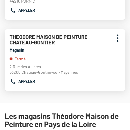
de
44210 PORNIC
DE
plus
PEINTURE
APPELER
amples
AFFICHER
ANGERS
informations
LE
NUMÉRO
DE
Appuyer
TÉLÉPHONE
THEODORE MAISON DE PEINTURE
Point
sur
DU
Plus
CHATEAU-GONTIER
de
la
POINT
d'opti
touche
vente
Magasin
DE
ENTRÉE
:
VENTE
Fermé
pour
THÉODORE
obtenir
2 Rue des Ailleres
MAISON
de
53200 Château-Gontier-sur-Mayennes
DE
plus
PEINTURE
APPELER
amples
AFFICHER
PORNIC
informations
LE
NUMÉRO
DE
TÉLÉPHONE
DU
Les magasins Théodore Maison de
POINT
Peinture en Pays de la Loire
DE
VENTE