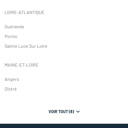
THEODORE
MAISON
LOIRE-ATLANTIQUE
DE
PEINTURE
CHATEAU-
Guérande
GONTIER
Pornic
Sainte Luce Sur Loire
MAINE-ET-LOIRE
Angers
Distré
VOIR TOUT (8)
DE
POINTS
DE