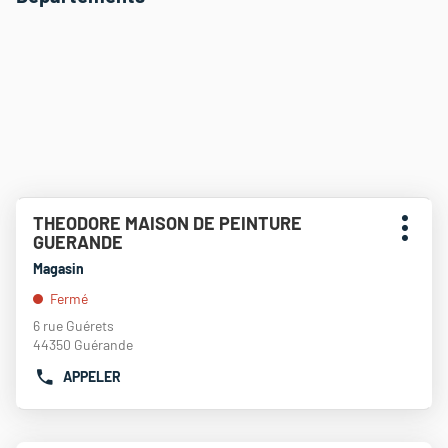
Appuyer
THEODORE MAISON DE PEINTURE
Point
sur
Plus
GUERANDE
de
la
d'opti
touche
vente
Magasin
ENTRÉE
:
Fermé
pour
obtenir
6 rue Guérets
de
44350 Guérande
plus
APPELER
amples
AFFICHER
informations
LE
NUMÉRO
DE