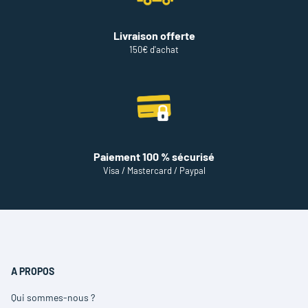
Livraison offerte
150€ d'achat
Paiement 100 % sécurisé
Visa / Mastercard / Paypal
A PROPOS
Qui sommes-nous ?
(ouvre