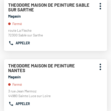
Appuyer
TÉLÉPHONE
THEODORE MAISON DE PEINTURE SABLE
Point
sur
DU
Plus
SUR SARTHE
de
la
POINT
d'opti
touche
vente
Magasin
DE
ENTRÉE
:
VENTE
Fermé
pour
THEODORE
obtenir
route La Fleche
MAISON
de
72300 Sablé sur Sarthe
DE
plus
PEINTURE
APPELER
amples
AFFICHER
GUERANDE
informations
LE
NUMÉRO
DE
Appuyer
TÉLÉPHONE
THEODORE MAISON DE PEINTURE
Point
sur
DU
Plus
NANTES
de
la
POINT
d'opti
touche
vente
Magasin
DE
ENTRÉE
:
VENTE
Fermé
pour
THEODORE
obtenir
3 rue Jean Mermoz
MAISON
de
44980 Sainte Luce sur Loire
DE
plus
PEINTURE
APPELER
amples
AFFICHER
SABLE
informations
LE