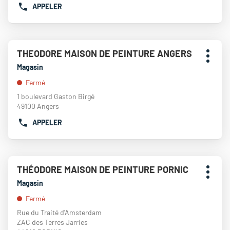
PEINTURE
APPELER
amples
AFFICHER
LE
informations
LE
MANS
NUMÉRO
DE
Appuyer
TÉLÉPHONE
THEODORE MAISON DE PEINTURE ANGERS
Point
sur
DU
Plus
de
la
Magasin
POINT
d'opti
touche
vente
DE
Fermé
ENTRÉE
:
VENTE
pour
1 boulevard Gaston Birgé
THEODORE
obtenir
49100 Angers
MAISON
de
DE
APPELER
plus
AFFICHER
PEINTURE
amples
LE
SAUMUR
informations
NUMÉRO
DE
Appuyer
TÉLÉPHONE
THÉODORE MAISON DE PEINTURE PORNIC
Point
sur
DU
Plus
de
la
Magasin
POINT
d'opti
touche
vente
DE
Fermé
ENTRÉE
:
VENTE
pour
Rue du Traité d'Amsterdam
THEODORE
obtenir
ZAC des Terres Jarries
MAISON