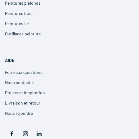
dans
Peintures plafonds
(ouvre
une
dans
nouvelle
Peintures bois
(ouvre
une
fenêtre)
dans
nouvelle
Peintures fer
(ouvre
une
fenêtre)
dans
nouvelle
Outillages peinture
(ouvre
une
fenêtre)
dans
nouvelle
une
fenêtre)
nouvelle
fenêtre)
AIDE
Foire aux questions
(ouvre
dans
Nous contacter
(ouvre
une
dans
nouvelle
Projets et Inspiration
(ouvre
une
fenêtre)
dans
nouvelle
Livraison et retour
(ouvre
une
fenêtre)
dans
nouvelle
Nous rejoindre
(ouvre
une
fenêtre)
dans
nouvelle
une
fenêtre)
nouvelle
Aller
Aller
Aller