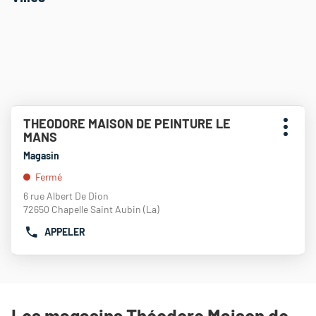
Appuyer
THEODORE MAISON DE PEINTURE LE
Point
sur
Plus
MANS
de
la
d'opti
touche
vente
Magasin
ENTRÉE
:
Fermé
pour
obtenir
6 rue Albert De Dion
de
72650 Chapelle Saint Aubin (La)
plus
APPELER
amples
AFFICHER
informations
LE
NUMÉRO
DE
TÉLÉPHONE
DU
Les magasins Théodore Maison de