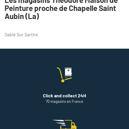
POINT
Peinture proche de Chapelle Saint
DE
VENTE
Aubin (La)
THEODORE
MAISON
DE
PEINTURE
Sablé Sur Sarthe
LE
MANS
Click and collect 24H
70 magasins en France