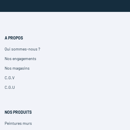
A PROPOS
Qui sommes-nous ?
(ouvre
dans
Nos engagements
(ouvre
une
dans
nouvelle
Nos magasins
(ouvre
une
fenêtre)
dans
nouvelle
C.G.V
(ouvre
une
fenêtre)
dans
nouvelle
C.G.U
(ouvre
une
fenêtre)
dans
nouvelle
une
fenêtre)
nouvelle
fenêtre)
NOS PRODUITS
Peintures murs
(ouvre