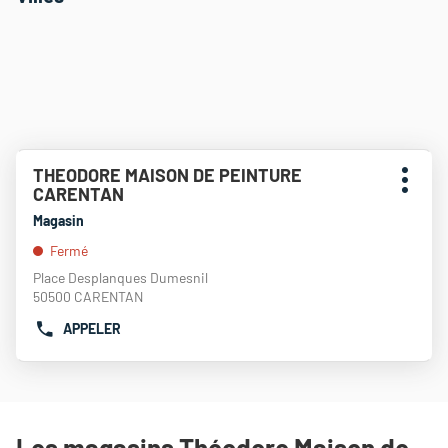
Appuyer
THEODORE MAISON DE PEINTURE
Point
sur
Plus
CARENTAN
de
la
d'opti
touche
vente
Magasin
ENTRÉE
:
Fermé
pour
obtenir
Place Desplanques Dumesnil
de
50500 CARENTAN
plus
APPELER
amples
AFFICHER
informations
LE
NUMÉRO
DE
TÉLÉPHONE
DU
Les magasins Théodore Maison de