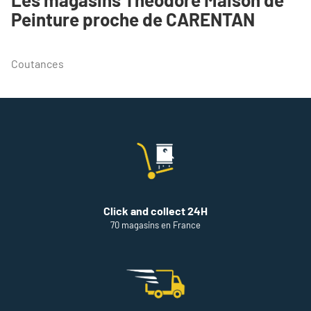
POINT
Peinture proche de CARENTAN
DE
VENTE
THEODORE
MAISON
Coutances
DE
PEINTURE
CARENTAN
Click and collect 24H
70 magasins en France