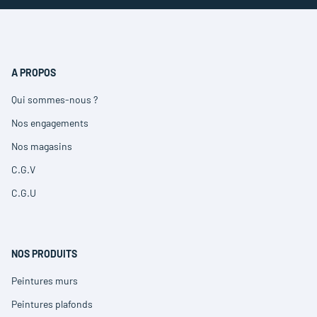
A PROPOS
Qui sommes-nous ?
(ouvre
dans
Nos engagements
(ouvre
une
dans
nouvelle
Nos magasins
(ouvre
une
fenêtre)
dans
nouvelle
C.G.V
(ouvre
une
fenêtre)
dans
nouvelle
C.G.U
(ouvre
une
fenêtre)
dans
nouvelle
une
fenêtre)
nouvelle
fenêtre)
NOS PRODUITS
Peintures murs
(ouvre
dans
Peintures plafonds
(ouvre
une