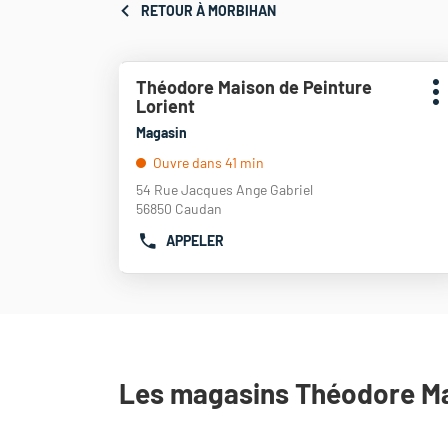
RETOUR À MORBIHAN
Appuyer
Théodore Maison de Peinture
Point
sur
P
Lorient
de
la
d
touche
vente
Magasin
ENTRÉE
:
Ouvre dans 41 min
pour
obtenir
54 Rue Jacques Ange Gabriel
de
56850 Caudan
plus
APPELER
amples
AFFICHER
informations
LE
NUMÉRO
DE
TÉLÉPHONE
DU
POINT
DE
Les magasins Théodore Ma
VENTE
THÉODORE
MAISON