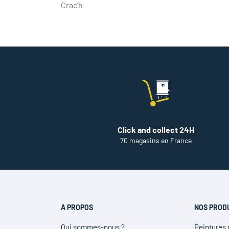
Crac'h
DE
PEINTURE
LORIENT
Click and collect 24H
70 magasins en France
A PROPOS
NOS PROD
Qui sommes-nous ?
Peintures