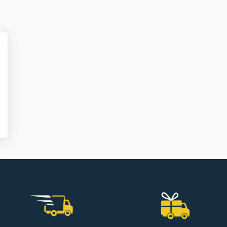
lus
'options