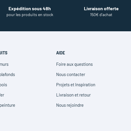
Expédition sous 48h
Livraison offerte
pour les produits en stock
150€ d'achat
UITS
AIDE
 murs
Foire aux questions
(ouvre
dans
plafonds
Nous contacter
(ouvre
une
dans
bois
Projets et Inspiration
nouvelle
(ouvre
une
fenêtre)
dans
fer
Livraison et retour
nouvelle
(ouvre
une
fenêtre)
dans
 peinture
Nous rejoindre
nouvelle
(ouvre
une
fenêtre)
dans
nouvelle
une
fenêtre)
nouvelle