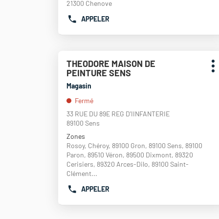
de
21300 Chenove
plus
APPELER
amples
AFFICHER
informations
LE
NUMÉRO
DE
Appuyer
TÉLÉPHONE
THEODORE MAISON DE
Point
sur
DU
P
PEINTURE SENS
de
la
POINT
d
touche
vente
Magasin
DE
ENTRÉE
:
VENTE
Fermé
pour
THEODORE
obtenir
33 RUE DU 89E REG D'IINFANTERIE
MAISON
de
89100 Sens
DE
plus
PEINTURE
Zones
amples
CHENOVE
Rosoy, Chéroy, 89100 Gron, 89100 Sens, 89100
informations
Paron, 89510 Véron, 89500 Dixmont, 89320
Cerisiers, 89320 Arces-Dilo, 89100 Saint-
Clément...
APPELER
AFFICHER
LE
NUMÉRO