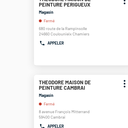
MAISON
sur
P
PEINTURE PERIGUEUX
de
DE
la
d
PEINTURE
touche
vente
Magasin
VENDOME
ENTRÉE
:
Fermé
pour
obtenir
680 route de la Rampinsolle
de
24660 Coulounieix Chamiers
plus
APPELER
amples
AFFICHER
informations
LE
NUMÉRO
DE
TÉLÉPHONE
DU
POINT
Appuyer
THEODORE MAISON DE
Point
DE
sur
P
PEINTURE CAMBRAI
de
VENTE
la
d
THEODORE
touche
vente
Magasin
MAISON
ENTRÉE
:
Fermé
DE
pour
PEINTURE
obtenir
8 avenue François Mitterrand
PERIGUEUX
de
59400 Cambrai
plus
APPELER
amples