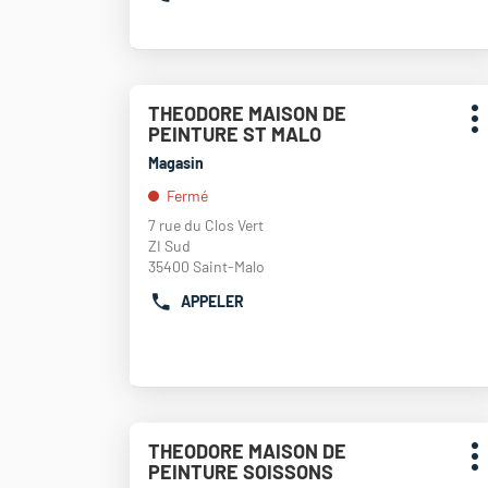
AFFICHER
informations
LE
NUMÉRO
DE
TÉLÉPHONE
Appuyer
DU
THEODORE MAISON DE
Point
sur
POINT
P
PEINTURE ST MALO
de
la
DE
d
touche
vente
Magasin
VENTE
ENTRÉE
:
THEODORE
Fermé
pour
MAISON
obtenir
7 rue du Clos Vert
DE
de
ZI Sud
PEINTURE
plus
35400 Saint-Malo
CAMBRAI
amples
APPELER
informations
AFFICHER
LE
NUMÉRO
DE
TÉLÉPHONE
DU
POINT
Appuyer
THEODORE MAISON DE
Point
DE
sur
P
PEINTURE SOISSONS
de
VENTE
la
d