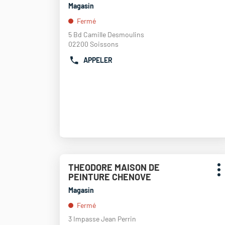
THEODORE
touche
vente
Magasin
MAISON
ENTRÉE
:
Fermé
DE
pour
PEINTURE
obtenir
5 Bd Camille Desmoulins
ST
de
02200 Soissons
MALO
plus
APPELER
amples
AFFICHER
informations
LE
NUMÉRO
DE
TÉLÉPHONE
DU
POINT
DE
VENTE
THEODORE
MAISON
Appuyer
THEODORE MAISON DE
Point
DE
sur
P
PEINTURE CHENOVE
de
PEINTURE
la
d
SOISSONS
touche
vente
Magasin
ENTRÉE
:
Fermé
pour
obtenir
3 Impasse Jean Perrin