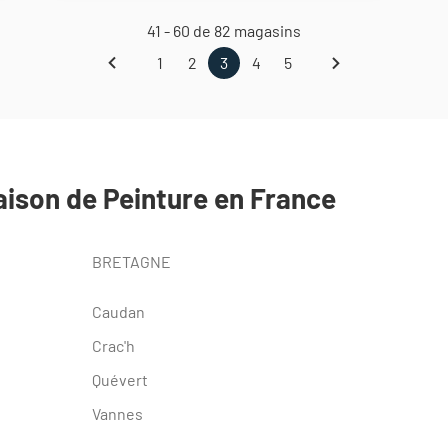
THEODORE
41 - 60 de 82 magasins
MAISON
suivante
DE
Page
1
2
3
4
5
PEINTURE
Page
Aller
Aller
Page
Aller
Aller
précédente
SENLIS
à
à
actuelle
à
à
la
la
:
la
la
page
page
3
page
page
sur
5,
ison de Peinture en France
BRETAGNE
Caudan
Crac'h
Quévert
Vannes