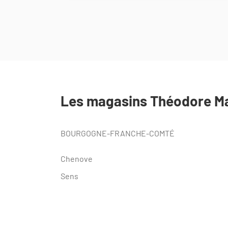
DE
TÉLÉPHONE
DU
POINT
DE
VENTE
THEODORE
MAISON
DE
PEINTURE
Les magasins Théodore Ma
SENS
BOURGOGNE-FRANCHE-COMTÉ
Chenove
Sens