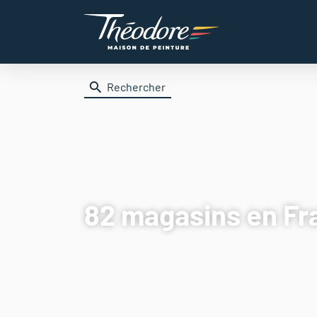
Rechercher
82 magasins
en Fr