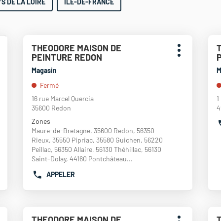
YS DE LA LOIRE
ÎLE-DE-FRANCE
Appuyer
App
THEODORE MAISON DE
Point
P
sur
sur
lus
Plus
PEINTURE REDON
de
d
la
la
'options
d'options
touche
tou
vente
v
Magasin
M
ENTRÉE
EN
:
:
Fermé
pour
pou
obtenir
obt
16 rue Marcel Quercia
1
de
de
35600 Redon
4
plus
plu
Zones
amples
amp
Maure-de-Bretagne, 35600 Redon, 56350
informations
inf
Rieux, 35550 Pipriac, 35580 Guichen, 56220
Peillac, 56350 Allaire, 56130 Théhillac, 56130
Saint-Dolay, 44160 Pontchâteau...
APPELER
AFFICHER
LE
NUMÉRO
DE
Appuyer
App
TÉLÉPHONE
THEODORE MAISON DE
Point
P