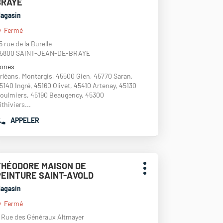
BRAYE
che
ente
DE
TRÉE
agasin
VENTE
r
THEODORE
Fermé
enir
MAISON
5 rue de la Burelle
DE
s
5800 SAINT-JEAN-DE-BRAYE
PEINTURE
les
(SUPER
ones
ormations
PEINTURE)
rléans, Montargis, 45500 Gien, 45770 Saran,
PARIS
5140 Ingré, 45160 Olivet, 45410 Artenay, 45130
oulmiers, 45190 Beaugency, 45300
ithiviers...
APPELER
AFFICHER
LE
NUMÉRO
DE
uyer
TÉLÉPHONE
THÉODORE MAISON DE
oint
DU
Plus
PEINTURE SAINT-AVOLD
e
POINT
d'options
che
ente
agasin
DE
TRÉE
VENTE
Fermé
r
THEODORE
enir
 Rue des Généraux Altmayer
MAISON