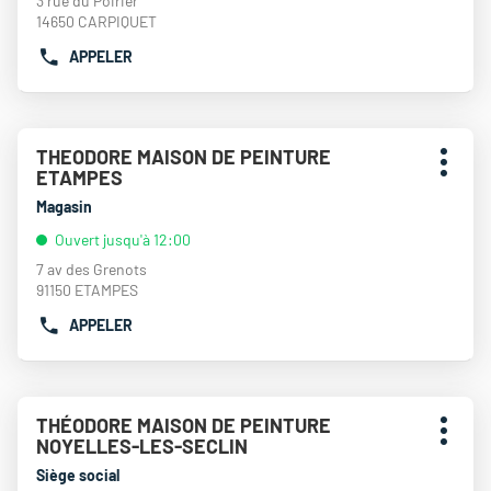
3 rue du Poirier
MAISON
de
14650 CARPIQUET
DE
plus
PEINTURE
APPELER
amples
AFFICHER
CHAUMONT
informations
LE
NUMÉRO
DE
Appuyer
TÉLÉPHONE
THEODORE MAISON DE PEINTURE
Point
sur
DU
Plus
ETAMPES
de
la
POINT
d'opti
touche
vente
Magasin
DE
ENTRÉE
:
VENTE
Ouvert jusqu'à 12:00
pour
THEODORE
obtenir
7 av des Grenots
MAISON
de
91150 ETAMPES
DE
plus
PEINTURE
APPELER
amples
AFFICHER
CARPIQUET
informations
LE
NUMÉRO
DE
TÉLÉPHONE
THÉODORE MAISON DE PEINTURE
Point
DU
Plus
NOYELLES-LES-SECLIN
de
POINT
d'opti
vente
Siège social
DE