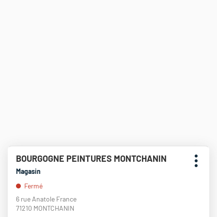
Appuyer
BOURGOGNE PEINTURES MONTCHANIN
Point
sur
Plus
de
la
Magasin
d'opti
touche
vente
Fermé
ENTRÉE
:
pour
6 rue Anatole France
obtenir
71210 MONTCHANIN
de