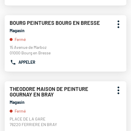
amples
LE
CARENTAN
informations
NUMÉRO
DE
Appuyer
TÉLÉPHONE
BOURG PEINTURES BOURG EN BRESSE
Point
sur
DU
Plus
de
la
Magasin
POINT
d'opti
touche
vente
DE
Fermé
ENTRÉE
:
VENTE
pour
15 Avenue de Marboz
THÉODORE
obtenir
01000 Bourg en Bresse
MAISON
de
DE
APPELER
plus
AFFICHER
PEINTURE
amples
LE
VITRÉ
informations
NUMÉRO
DE
Appuyer
TÉLÉPHONE
THEODORE MAISON DE PEINTURE
Point
sur
DU
Plus
GOURNAY EN BRAY
de
la
POINT
d'opti
touche
vente
Magasin
DE
ENTRÉE
:
VENTE
Fermé
pour
BOURG
obtenir
PLACE DE LA GARE
PEINTURES
de
76220 FERRIERE EN BRAY
BOURG
plus