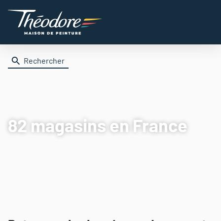
Rechercher
82 magasins
en France