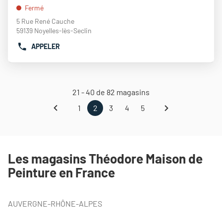
:
VENTE
Fermé
THEODORE
5 Rue René Cauche
MAISON
59139 Noyelles-lès-Seclin
DE
PEINTURE
APPELER
AFFICHER
ETAMPES
LE
NUMÉRO
DE
TÉLÉPHONE
21 - 40 de 82 magasins
DU
suivante
Page
POINT
1
2
3
4
5
Page
Aller
Page
Aller
Aller
Aller
DE
précédente
à
actuelle
à
à
à
VENTE
la
:
la
la
la
THÉODORE
MAISON
page
2
page
page
page
DE
Les magasins Théodore Maison de
sur
PEINTURE
5,
Peinture en France
NOYELLES-
LES-
SECLIN
AUVERGNE-RHÔNE-ALPES