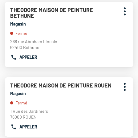
DE
Appuyer
TÉLÉPHONE
THEODORE MAISON DE PEINTURE
Point
sur
DU
Plus
BETHUNE
de
la
POINT
d'opti
touche
vente
Magasin
DE
ENTRÉE
:
VENTE
Fermé
pour
THEODORE
obtenir
268 rue Abraham Lincoln
MAISON
de
62400 Béthune
DE
plus
PEINTURE
APPELER
amples
AFFICHER
TOUQUET
informations
LE
NUMÉRO
DE
Appuyer
TÉLÉPHONE
THEODORE MAISON DE PEINTURE ROUEN
Point
sur
DU
Plus
de
la
Magasin
POINT
d'opti
touche
vente
DE
Fermé
ENTRÉE
:
VENTE
pour
1 Rue des Jardiniers
THEODORE
obtenir
76000 ROUEN
MAISON
de
DE
APPELER
plus
AFFICHER
PEINTURE
amples
LE
BETHUNE