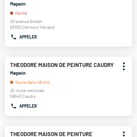
touche
vente
Magasin
DE
ENTRÉE
:
VENTE
Fermé
pour
THEODORE
obtenir
25 avenue Brézet
MAISON
de
63100 Clermont Ferrand
DE
plus
PEINTURE
APPELER
amples
AFFICHER
NANCY
informations
LE
NUMÉRO
DE
Appuyer
TÉLÉPHONE
THEODORE MAISON DE PEINTURE CAUDRY
Point
sur
DU
Plus
de
la
Magasin
POINT
d'opti
touche
vente
DE
Ouvre dans 46 min
ENTRÉE
:
VENTE
pour
32 route nationale
THEODORE
obtenir
59540 Caudry
MAISON
de
DE
APPELER
plus
AFFICHER
PEINTURE
amples
LE
CLERMONT
informations
NUMÉRO
FERRAND
DE
Appuyer
TÉLÉPHONE
THEODORE MAISON DE PEINTURE
Point
sur