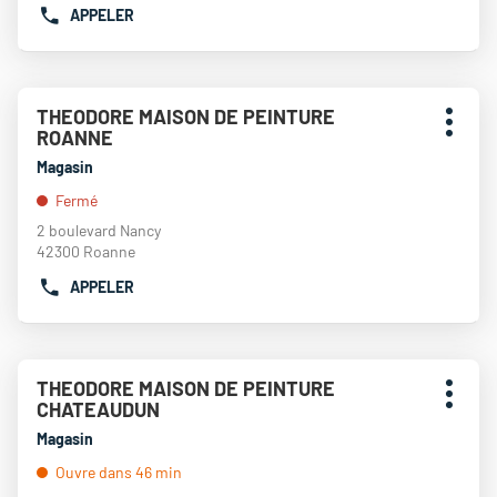
APPELER
plus
AFFICHER
amples
LE
informations
NUMÉRO
DE
Appuyer
TÉLÉPHONE
THEODORE MAISON DE PEINTURE
Point
sur
DU
Plus
ROANNE
de
la
POINT
d'opti
touche
vente
Magasin
DE
ENTRÉE
:
VENTE
Fermé
pour
BOURGOGNE
obtenir
2 boulevard Nancy
PEINTURES
de
42300 Roanne
MONTCHANIN
plus
APPELER
amples
AFFICHER
informations
LE
NUMÉRO
DE
Appuyer
TÉLÉPHONE
THEODORE MAISON DE PEINTURE
Point
sur
DU
Plus
CHATEAUDUN
de
la
POINT
d'opti
touche
vente
Magasin
DE
ENTRÉE
:
VENTE
Ouvre dans 46 min
pour
THEODORE