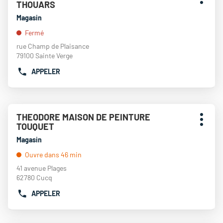
DU
Plus
THOUARS
de
la
POINT
d'opti
touche
vente
Magasin
DE
ENTRÉE
:
VENTE
Fermé
pour
THEODORE
obtenir
rue Champ de Plaisance
MAISON
de
79100 Sainte Verge
DE
plus
PEINTURE
APPELER
amples
AFFICHER
CAUDRY
informations
LE
NUMÉRO
DE
Appuyer
TÉLÉPHONE
THEODORE MAISON DE PEINTURE
Point
sur
DU
Plus
TOUQUET
de
la
POINT
d'opti
touche
vente
Magasin
DE
ENTRÉE
:
VENTE
Ouvre dans 46 min
pour
THEODORE
obtenir
41 avenue Plages
MAISON
de
62780 Cucq
DE
plus
PEINTURE
APPELER
amples
AFFICHER
THOUARS
informations
LE
NUMÉRO