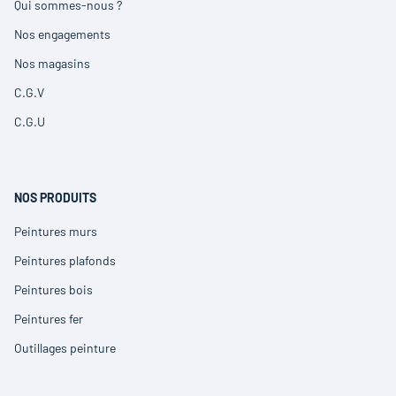
Qui sommes-nous ?
(ouvre
dans
Nos engagements
(ouvre
une
dans
nouvelle
Nos magasins
(ouvre
une
fenêtre)
dans
nouvelle
C.G.V
(ouvre
une
fenêtre)
dans
nouvelle
C.G.U
(ouvre
une
fenêtre)
dans
nouvelle
une
fenêtre)
nouvelle
fenêtre)
NOS PRODUITS
Peintures murs
(ouvre
dans
Peintures plafonds
(ouvre
une
dans
nouvelle
Peintures bois
(ouvre
une
fenêtre)
dans
nouvelle
Peintures fer
(ouvre
une
fenêtre)
dans
nouvelle
Outillages peinture
(ouvre
une
fenêtre)
dans
nouvelle
une
fenêtre)