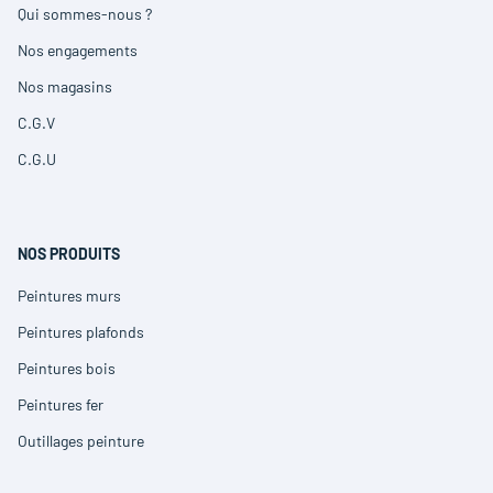
Qui sommes-nous ?
(ouvre
dans
Nos engagements
(ouvre
une
dans
nouvelle
Nos magasins
(ouvre
une
fenêtre)
dans
nouvelle
C.G.V
(ouvre
une
fenêtre)
dans
nouvelle
C.G.U
(ouvre
une
fenêtre)
dans
nouvelle
une
fenêtre)
nouvelle
fenêtre)
NOS PRODUITS
Peintures murs
(ouvre
dans
Peintures plafonds
(ouvre
une
dans
nouvelle
Peintures bois
(ouvre
une
fenêtre)
dans
nouvelle
Peintures fer
(ouvre
une
fenêtre)
dans
nouvelle
Outillages peinture
(ouvre
une
fenêtre)
dans
nouvelle
une